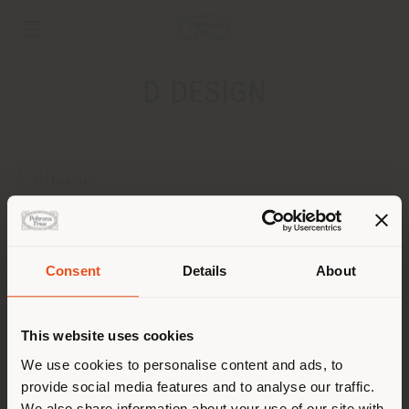
D DESIGN
ADRESSE
24, PLACE ST. CLAIRE
ANNECY 74000
Anweisungen bekommen
Consent
Details
About
Land der Versendung
KONTAKTE
Telefon 04 50 51 24 24
This website uses cookies
[email protected]
Sie browsen in einem anderen
We use cookies to personalise content and ads, to
EINEN TERMIN ANFRAGEN
provide social media features and to analyse our traffic.
Land als Ihrem Standort. Wir
We also share information about your use of our site with