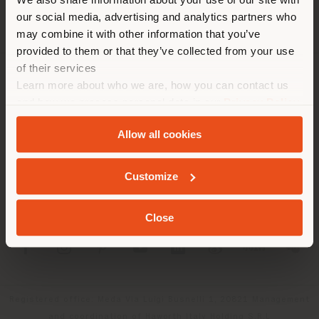
empfehlen Ihnen, sich richtig
our social media, advertising and analytics partners who
zu orientieren, um Einkäufe
may combine it with other information that you’ve
tätigen zu können. (
us
)
provided to them or that they’ve collected from your use
of their services
Learn more about who we are, how you can contact us
UNTERNEHMEN
AUFENTHALT IN DEM GEWÄHLTEN LAND
and how we process personal data in our
Privacy Policy
PRODUKTLINIEN
and
Cookie Policy
.
Allow all cookies
INFO & DIENSTLEISTUNGEN
GEOLOKALISIERT
Customize
RECHTLICHES
Close
SOCIAL
Registered office: Meda Via Luigi Busnelli 1, 20821 Management
and coordination of Haworth Italy Holding S.R.L