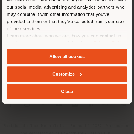
empfehlen Ihnen, sich richtig
our social media, advertising and analytics partners who
zu orientieren, um Einkäufe
may combine it with other information that you’ve
tätigen zu können. (
us
)
provided to them or that they’ve collected from your use
of their services
Learn more about who we are, how you can contact us
UNTERNEHMEN
AUFENTHALT IN DEM GEWÄHLTEN LAND
and how we process personal data in our
Privacy Policy
PRODUKTLINIEN
and
Cookie Policy
.
Allow all cookies
INFO & DIENSTLEISTUNGEN
GEOLOKALISIERT
Customize
RECHTLICHES
Close
SOCIAL
Registered office: Meda Via Luigi Busnelli 1, 20821 Management
and coordination of Haworth Italy Holding S.R.L