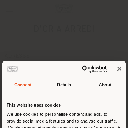
D'ORIA ARREDI
ADRESSE
Via Domenico Morea, 8
Alberobello 70011
Anweisungen bekommen
Consent
Details
About
Land der Versendung
KONTAKTE
Telefon +39 080.432 52 46
This website uses cookies
[email protected]
Sie browsen in einem anderen
We use cookies to personalise content and ads, to
EINEN TERMIN ANFRAGEN
provide social media features and to analyse our traffic.
Land als Ihrem Standort. Wir
We also share information about your use of our site with