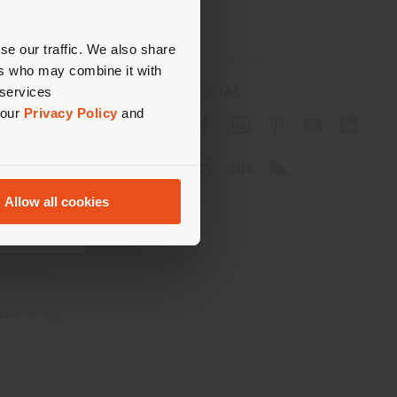
nen.
se our traffic. We also share
ers who may combine it with
 services
ES
SOCIAL
 our
Privacy Policy
and
tlinie für Verbraucher
linie für
2B)
Allow all cookies
e
gungen
konditionen
 Passport
tserklärung