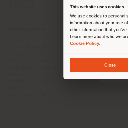
ori
This website uses cookies
We use cookies to personalis
information about your use of
other information that you’ve
UNTERNEHMEN
PRODUKTLINIEN
Learn more about who we are
Über uns
Indoor Living
Cookie Policy
.
Unsere Business Units
Outdoor Boundless Livin
Unsere Materialien
Accessoires Beautilities
Architekten und Planer
Work-Lab
Close
Nachhaltigkeit und Zertifizierungen
Museum
Nachrichten und Medien
Newsletter
Arbeiten Sie mit uns