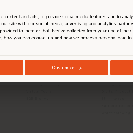
entieren, um Einkäufe tätigen zu kön
(
us
)
e content and ads, to provide social media features and to analy
 our site with our social media, advertising and analytics partn
 provided to them or that they’ve collected from your use of their
INFO & DIENSTLEISTUNGEN
RECHTLICH
, how you can contact us and how we process personal data in
AUFENTHALT IN DEM GEWÄHLTEN LAND
Kontakt us
Datenschutzrich
g
FAQ
(B2C)
Händlersuche
Datenschutzricht
Geschützter Bereich
Unternehmen (B
GEOLOKALISIERT
Customize
Kataloge
Cookie-Richtlini
Press Kit
Nutzungsbedin
Training Academy
Bedingungen & 
Virtual Tours
Digital Product
B2B E-shop
Ethik-kodes
Barrierefreihei
Whistleblowing