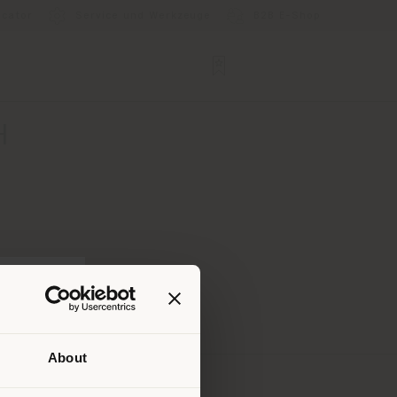
ocator
Service und Werkzeuge
B2B E-Shop
H
About
Ihrem
tig zu