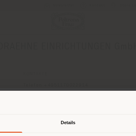
Newsletter
Kontakt
Store L
DRAEHNE EINRICHTUNGEN Gmb
KONTAKTE
Telefon +4951170022914
[email protected]
EINEN TERMIN ANFRAGEN
Land der Versendung
Details
browsen in einem anderen Land als 
ort. Wir empfehlen Ihnen, sich rich