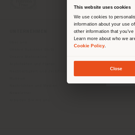
ori
This website uses cookies
We use cookies to personalis
information about your use of
other information that you’ve
UNTERNEHMEN
PRODUKTLINIEN
Learn more about who we are
Über uns
Indoor Living
Cookie Policy
.
Unsere Business Units
Outdoor Boundless Livin
Unsere Materialien
Accessoires Beautilities
Architekten und Planer
Work-Lab
Close
Nachhaltigkeit und Zertifizierungen
Museum
Nachrichten und Medien
Newsletter
Arbeiten Sie mit uns