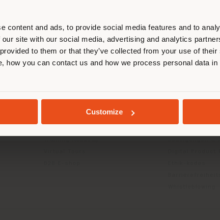
entieren, um Einkäufe tätigen zu kön
(
us
)
e content and ads, to provide social media features and to analy
 our site with our social media, advertising and analytics partn
 provided to them or that they’ve collected from your use of their
INFO & DIENSTLEISTUNGEN
RECHTLICH
, how you can contact us and how we process personal data in
AUFENTHALT IN DEM GEWÄHLTEN LAND
Kontakt us
Datenschutzrich
g
FAQ
(B2C)
Händlersuche
Datenschutzricht
Geschützter Bereich
Unternehmen (B
GEOLOKALISIERT
Customize
Kataloge
Cookie-Richtlini
Press Kit
Nutzungsbedin
Training Academy
Bedingungen & 
Virtual Tours
Digital Product
B2B E-shop
Ethik-kodes
Barrierefreihei
Whistleblowing