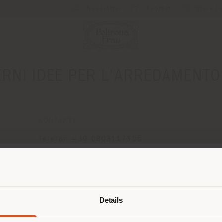
Newsletter
Kontakt
Store L
ERNI IDEE PER L'ARREDAMENTO
KONTAKTE
Telefon +39 0803117355
[email protected]
EINEN TERMIN ANFRAGEN
Land der Versendung
Details
browsen in einem anderen Land als 
ort. Wir empfehlen Ihnen, sich rich