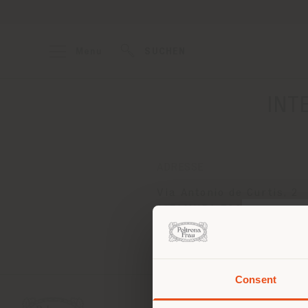
Menu
SUCHEN
INT
ADRESSE
Via Antonio de Curtis, 2
ALTAMURA 70022
Anweisungen bekommen
Consent
Sie 
Stand