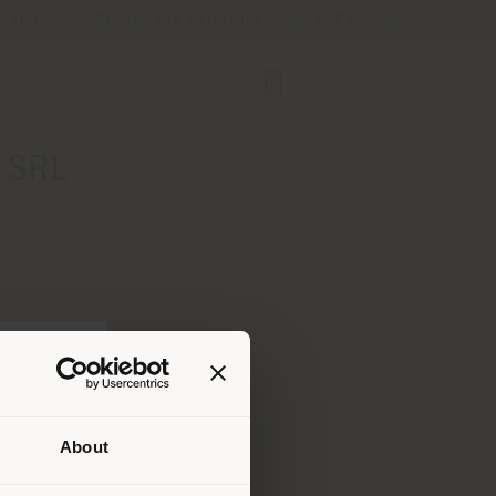
ocator
Service und Werkzeuge
B2B E-Shop
 SRL
About
Ihrem
tig zu