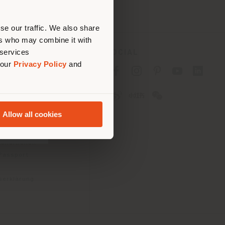
nen.
se our traffic. We also share
ers who may combine it with
 services
ES
SOCIAL
 our
Privacy Policy
and
tlinie für Verbraucher
linie für
2B)
Allow all cookies
e
gungen
konditionen
 Passport
tserklärung