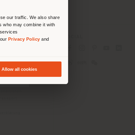
tig zu
nen.
se our traffic. We also share
ers who may combine it with
 services
ES
SOCIAL
 our
Privacy Policy
and
tlinie für Verbraucher
linie für
Allow all cookies
2B)
e
gungen
konditionen
 Passport
tserklärung