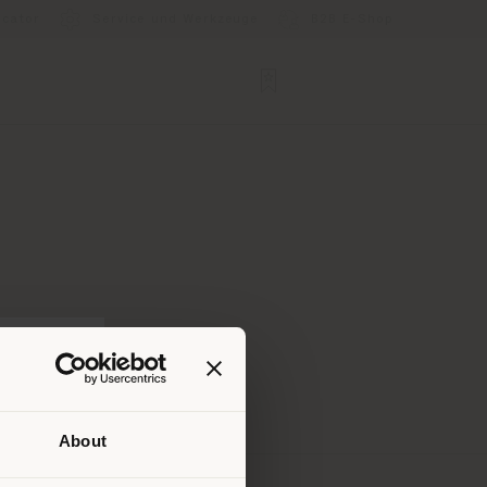
ocator
Service und Werkzeuge
B2B E-Shop
About
Ihrem