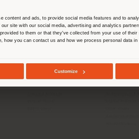
ort. Wir empfehlen Ihnen, sich rich
entieren, um Einkäufe tätigen zu kön
(
us
)
e content and ads, to provide social media features and to analy
 our site with our social media, advertising and analytics partn
 provided to them or that they’ve collected from your use of their
INFO & DIENSTLEISTUNGEN
RECHTLICH
, how you can contact us and how we process personal data in
AUFENTHALT IN DEM GEWÄHLTEN LAND
Kontakt us
Datenschutzrich
g
FAQ
(B2C)
Händlersuche
Datenschutzricht
GEOLOKALISIERT
Customize
Geschützter Bereich
Unternehmen (B
Kataloge
Cookie-Richtlini
Press Kit
Nutzungsbedin
Training Academy
Bedingungen & 
Virtual Tours
Digital Product
B2B E-shop
Ethik-kodes
Barrierefreihei
Whistleblowing