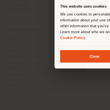
Stand
ori
This website uses cookies
We use cookies to personalis
information about your use of
other information that you’ve
UNTERNEHMEN
PRODUKTLINIEN
Learn more about who we are
Cookie Policy
.
Über uns
Indoor Living
Unsere Business Units
Outdoor Boundless Livin
Unsere Materialien
Accessoires Beautilities
Close
Architekten und Planer
Work-Lab
Nachhaltigkeit und Zertifizierungen
Museum
Nachrichten und Medien
Newsletter
Arbeiten Sie mit uns