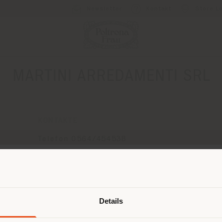
Newsletter
Kontakt
Store L
MARTINI ARREDAMENTI SRL
KONTAKTE
Telefon 0564/454538
Fax 0564/454997
[email protected]
Land der Versendung
EINEN TERMIN ANFRAGEN
Details
browsen in einem anderen Land als 