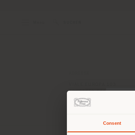
Menu
SUCHEN
ADRESSE
VIALE EUROPA 103
GROSSETO 58100
Anweisungen bekommen
Consent
Sie 