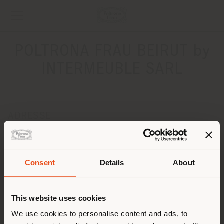
POLTRONA FRAU BEIRUT by
INTERMEUBLE SARL
ADRESSE
Sofil Center, Achrafieh
BEYROUTH
Anweisungen bekommen
Consent
Details
About
Land der Versendung
KONTAKTE
This website uses cookies
Telefon +96 1 1337030
Fax +96 1 1337040
Sie browsen in einem anderen
We use cookies to personalise content and ads, to
[email protected]