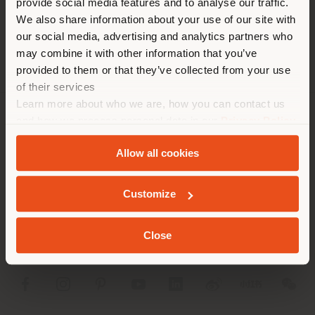
provide social media features and to analyse our traffic.
Land als Ihrem Standort. Wir
EINEN TERMIN ANFRAGEN
We also share information about your use of our site with
empfehlen Ihnen, sich richtig
our social media, advertising and analytics partners who
zu orientieren, um Einkäufe
may combine it with other information that you’ve
tätigen zu können. (
us
)
provided to them or that they’ve collected from your use
of their services
Learn more about who we are, how you can contact us
AUFENTHALT IN DEM GEWÄHLTEN LAND
and how we process personal data in our
Privacy Policy
UNTERNEHMEN
and
Cookie Policy
.
Allow all cookies
PRODUKTLINIEN
GEOLOKALISIERT
INFO & DIENSTLEISTUNGEN
Customize
RECHTLICHES
Close
SOCIAL