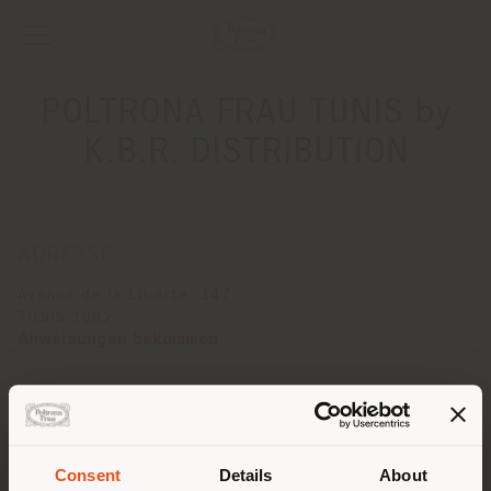
POLTRONA FRAU TUNIS by
K.B.R. DISTRIBUTION
ADRESSE
Avenue de la Liberte, 147
TUNIS 1002
Anweisungen bekommen
KONTAKTE
Telefon + 216 71 802 446
Fax + 216 71 802 856
Consent
Details
About
[email protected]