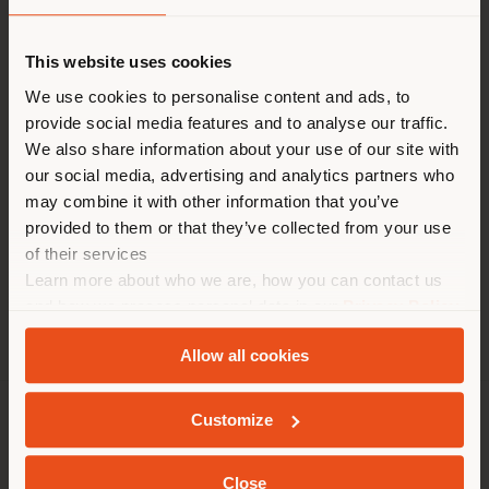
Land der Versendung
EINEN TERMIN ANFRAGEN
This website uses cookies
ZEITEN
Sie browsen in einem anderen
We use cookies to personalise content and ads, to
Montag 8:30 - 18:00
provide social media features and to analyse our traffic.
Land als Ihrem Standort. Wir
Dienstag 8:30 - 18:00
We also share information about your use of our site with
Mittwoch 8:30 - 18:00
empfehlen Ihnen, sich richtig
our social media, advertising and analytics partners who
Donnerstag 8:30 - 18:00
zu orientieren, um Einkäufe
may combine it with other information that you’ve
Freitag 8:30 - 18:00
tätigen zu können. (
us
)
Samstag 13:00 - 19:00
provided to them or that they’ve collected from your use
Sonntag Geschlossen
of their services
Learn more about who we are, how you can contact us
AUFENTHALT IN DEM GEWÄHLTEN LAND
and how we process personal data in our
Privacy Policy
and
Cookie Policy
.
Allow all cookies
GEOLOKALISIERT
Customize
UNTERNEHMEN
PRODUKTLINIEN
Close