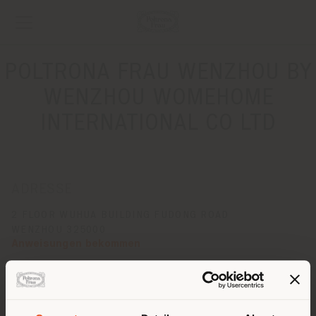
POLTRONA FRAU WENZHOU BY
WENZHOU WOMEHOME
INTERNATIONAL CO LTD
ADRESSE
2 FLOOR WUHUA BUILDING FUDONG ROAD
WENZHOU 325000
Anweisungen bekommen
KONTAKTE
Telefon 0086 577 8988 8752