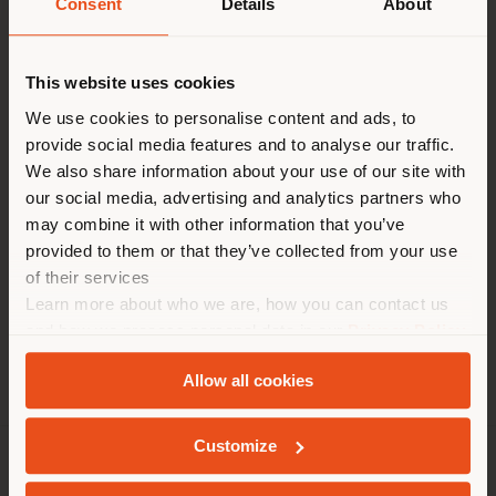
Consent
Details
About
Fax 0086 577 8988 2219
Land der Versendung
[email protected]
EINEN TERMIN ANFRAGEN
This website uses cookies
ZEITEN
Sie browsen in einem anderen
We use cookies to personalise content and ads, to
provide social media features and to analyse our traffic.
Land als Ihrem Standort. Wir
Montag 9.00 - 18.00
We also share information about your use of our site with
Dienstag 9.00 - 18.00
empfehlen Ihnen, sich richtig
our social media, advertising and analytics partners who
Mittwoch 9.00 - 18.00
zu orientieren, um Einkäufe
Donnerstag 9.00 - 18.00
may combine it with other information that you’ve
tätigen zu können. (
us
)
Freitag 9.00 - 18.00
provided to them or that they’ve collected from your use
Samstag 9.00 - 18.00
of their services
Sonntag 9.00 - 18.00
Learn more about who we are, how you can contact us
AUFENTHALT IN DEM GEWÄHLTEN LAND
and how we process personal data in our
Privacy Policy
and
Cookie Policy
.
Allow all cookies
GEOLOKALISIERT
Customize
UNTERNEHMEN