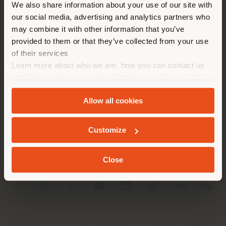
We also share information about your use of our site with
empfehlen Ihnen, sich richtig
our social media, advertising and analytics partners who
zu orientieren, um Einkäufe
may combine it with other information that you’ve
tätigen zu können. (
us
)
provided to them or that they’ve collected from your use
of their services
Learn more about who we are, how you can contact us
UNTERNEHMEN
AUFENTHALT IN DEM GEWÄHLTEN LAND
and how we process personal data in our
Privacy Policy
and
Cookie Policy
.
PRODUKTLINIEN
Allow all cookies
INFO & DIENSTLEISTUNGEN
GEOLOKALISIERT
Customize
RECHTLICHES
Close
SOCIAL
Registered office: Meda Via Luigi Busnelli 1, 20821 Management