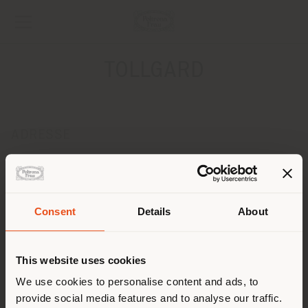
TOLLGARD
ADRESSE
FIRST FLOOR, CENTRE DOME, DESIGN CENTRE,
CHELSEA HARBOUR
LONDON SW10 OXE
Anweisungen bekommen
Consent
Details
About
Land der Versendung
KONTAKTE
This website uses cookies
Telefon +44 (0)20 8067 2123
[email protected]
Sie browsen in einem anderen
We use cookies to personalise content and ads, to
EINEN TERMIN ANFRAGEN
provide social media features and to analyse our traffic.
Land als Ihrem Standort. Wir