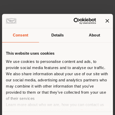
Scopri ogni storia
Consent
Details
About
This website uses cookies
We use cookies to personalise content and ads, to
provide social media features and to analyse our traffic.
PEEK-A-BOOK & DOWNTOWN
We also share information about your use of our site with
our social media, advertising and analytics partners who
may combine it with other information that you’ve
provided to them or that they’ve collected from your use
of their services
Learn more about who we are, how you can contact us
and how we process personal data in our
Privacy Policy