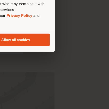
ers who may combine it with
 services
 our
Privacy Policy
and
K-LAB
Allow all cookies