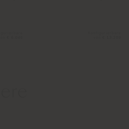
igurierbare
Konfigurierbare
von
€ 6.046
von
€ 13.209
ere