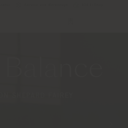
ocator
Service und Werkzeuge
B2B E-Shop
e Balance
VON SHEPARD FAIREY