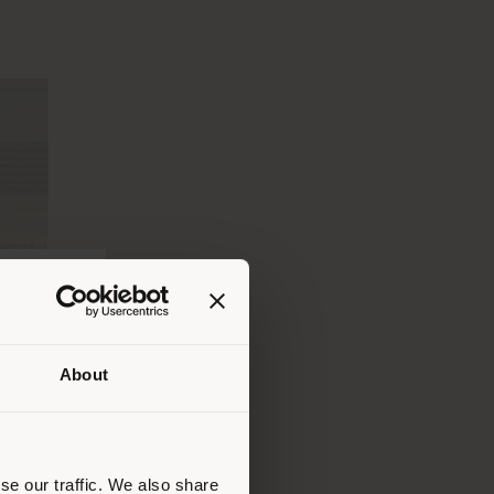
About
Ihrem
tig zu
nen.
se our traffic. We also share