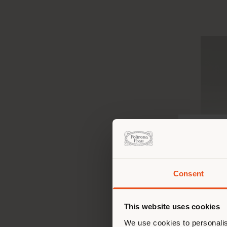
Consent
Sie 
Stand
ori
This website uses cookies
We use cookies to personalis