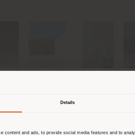
Land der Versendung
Details
browsen in einem anderen Land als 
ort. Wir empfehlen Ihnen, sich rich
entieren, um Einkäufe tätigen zu kön
(
us
)
e content and ads, to provide social media features and to analy