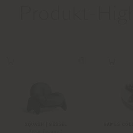
Produkt-High
SQUASH | SESSEL
GAMES COLL
Faye Toogood