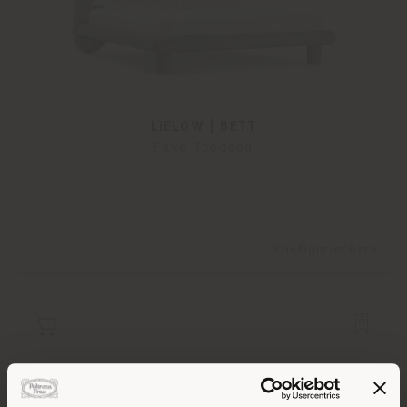
LIELOW | BETT
Faye Toogood
Konfigurierbare