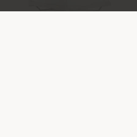
AURORA TRE | BETT
Tito Agnoli
Konfigurierbare
von
€ 6.129