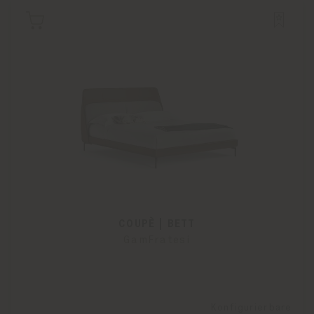
COUPÈ | BETT
GamFratesi
Konfigurierbare