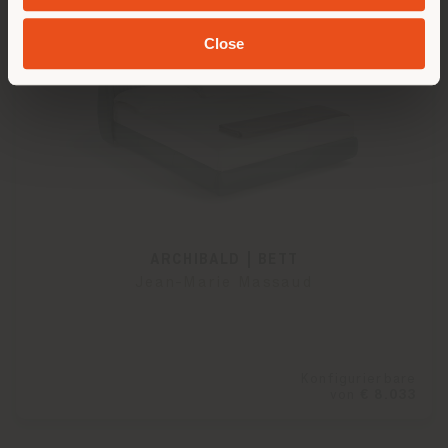
Close
ARCHIBALD | BETT
Jean-Marie Massaud
Konfigurierbare
von
€ 8.033