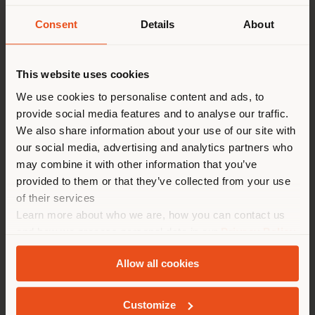
Consent
Details
About
Land der Versendung
This website uses cookies
Sie browsen in einem anderen
We use cookies to personalise content and ads, to
provide social media features and to analyse our traffic.
Land als Ihrem Standort. Wir
We also share information about your use of our site with
empfehlen Ihnen, sich richtig
ARCHIBALD | BETT MIT BETTKASTEN
our social media, advertising and analytics partners who
zu orientieren, um Einkäufe
Jean-Marie Massaud
may combine it with other information that you’ve
tätigen zu können. (
us
)
provided to them or that they’ve collected from your use
of their services
Learn more about who we are, how you can contact us
Konfigurierbare
AUFENTHALT IN DEM GEWÄHLTEN LAND
and how we process personal data in our
Privacy Policy
von
€ 11.305
and
Cookie Policy
.
Allow all cookies
GEOLOKALISIERT
Customize