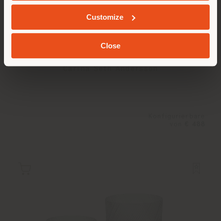
GEOLOKALISIERT
Customize
Close
BLUE PALLO | VASE
Carina Seth Andersson
Konfigurierbare
von
€ 488