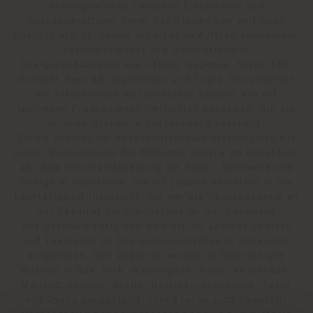
Gleichgewichts zwischen Einfachheit und
aussagekräftiger Form, das Stücke von zeitloser
Qualität ergibt. Carina arbeitet im Auftrag zahlreicher
skandinavischer und internationaler
Designproduzenten wie Iittala, Hackman, Skruf, CBI,
Svenskt Tenn AB, Marimekko und Fogia. Sie arbeitet
mit öffentlichen Installationen ebenso wie mit
laufenden Produktionen limitierter Ausgaben, die sie
in ihrem Atelier in Gustavsberg herstellt.
Carina schloss ihr Hochschulstudium ursprünglich mit
einem Masterdiplom für Bildende Künste am Konstfack
ab, dem Universitätskolleg für Kunst, Handwerk und
Design in Stockholm, sie ist jedoch weiterhin in die
Lehrtätigkeit involviert. Sie war als Hauptdozentin an
der Fakultät für Produktdesign der Beckmans
Designschule tätig und wird oft für Lehrtätigkeiten
und Lektionen an Designuniversitäten in Schweden
eingeladen. Ihre Arbeiten wurden in Galerien und
Museen in New York, Washington, Paris, Amsterdam,
Mailand, London, Berlin, Helsinki, Stockholm, Tokio
und Osaka ausgestellt. Ihre Stücke sind ebenfalls