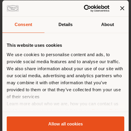
Bestandteile der permanenten Sammlung im Victoria
and Albert-Museum in London, im Stedelijk Museum in
Amsterdam und im Designmuseum Danmark in
Kopenhagen.
Consent
Details
About
Land der Versendung
Ähnliche Produkte
This website uses cookies
Sie browsen in einem anderen
We use cookies to personalise content and ads, to
provide social media features and to analyse our traffic.
2
Ergebnisse
Land als Ihrem Standort. Wir
We also share information about your use of our site with
empfehlen Ihnen, sich richtig
our social media, advertising and analytics partners who
zu orientieren, um Einkäufe
may combine it with other information that you’ve
tätigen zu können. (
us
)
provided to them or that they’ve collected from your use
of their services
Learn more about who we are, how you can contact us
AUFENTHALT IN DEM GEWÄHLTEN LAND
and how we process personal data in our
Privacy Policy
and
Cookie Policy
.
Allow all cookies