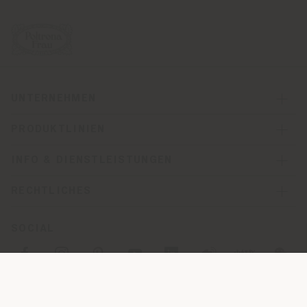
UNTERNEHMEN
PRODUKTLINIEN
INFO & DIENSTLEISTUNGEN
RECHTLICHES
SOCIAL
Registered office: Meda Via Luigi Busnelli 1, 20821 Management