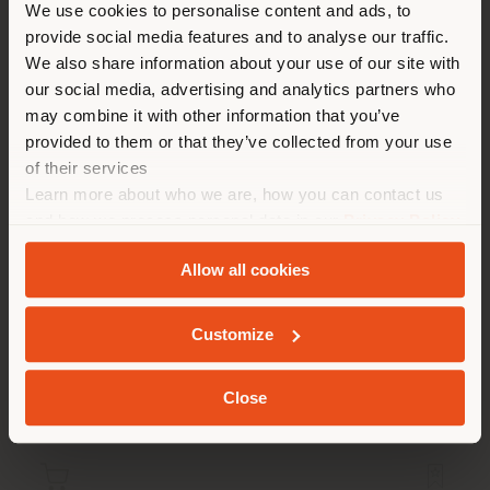
Sie browsen in einem anderen
We use cookies to personalise content and ads, to
Festival“ im Museum für Zeitgenössische Kunst in
provide social media features and to analyse our traffic.
Land als Ihrem Standort. Wir
Taipei.
We also share information about your use of our site with
Preise und Ausstellungen: Taiwan Interior Design (TID)
empfehlen Ihnen, sich richtig
our social media, advertising and analytics partners who
Award 2007-2010 – The top 10 designer; Influence &
zu orientieren, um Einkäufe
confluence: 2011 International Interior Design
may combine it with other information that you’ve
tätigen zu können. (
us
)
Exhibition; Taipei World Design Expo (Taiwan
provided to them or that they’ve collected from your use
Designers Exhibition); er wurde zu einer der
of their services
einflussreichsten 10 Figuren des Interior Design laut
Learn more about who we are, how you can contact us
der Rangliste China Annual Report 2015 für Interior
AUFENTHALT IN DEM GEWÄHLTEN LAND
and how we process personal data in our
Privacy Policy
Design ernannt; 2015 Poltrona Frau Award.
and
Cookie Policy
.
Allow all cookies
GEOLOKALISIERT
Ähnliche Produkte
Customize
Close
1
Ergebnis