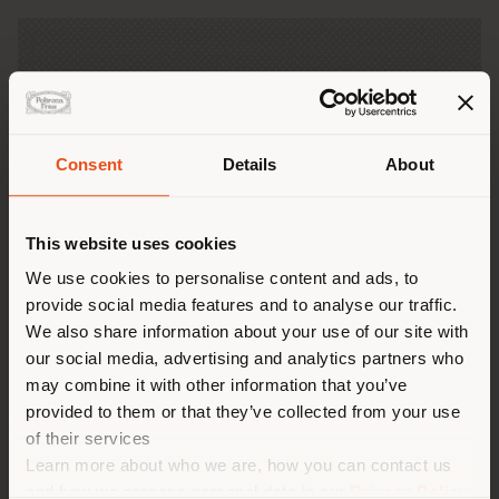
Consent
Details
About
Land der Versendung
This website uses cookies
Sie browsen in einem anderen
We use cookies to personalise content and ads, to
provide social media features and to analyse our traffic.
Land als Ihrem Standort. Wir
BOUCLÉ
We also share information about your use of our site with
empfehlen Ihnen, sich richtig
Bouclé verwendet einen
our social media, advertising and analytics partners who
gezwirnten Schussfaden aus
zu orientieren, um Einkäufe
may combine it with other information that you’ve
mehreren Fäden und Farben
tätigen zu können. (
us
)
provided to them or that they’ve collected from your use
of their services
Learn more about who we are, how you can contact us
AUFENTHALT IN DEM GEWÄHLTEN LAND
and how we process personal data in our
Privacy Policy