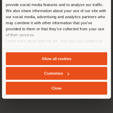
provide social media features and to analyse our traffic.
Land als Ihrem Standort. Wir
We also share information about your use of our site with
empfehlen Ihnen, sich richtig
our social media, advertising and analytics partners who
Konfigurierbare
zu orientieren, um Einkäufe
von
€ 143
may combine it with other information that you’ve
tätigen zu können. (
us
)
provided to them or that they’ve collected from your use
of their services
Learn more about who we are, how you can contact us
AUFENTHALT IN DEM GEWÄHLTEN LAND
and how we process personal data in our
Privacy Policy
and
Cookie Policy
.
Allow all cookies
GEOLOKALISIERT
Customize
Close