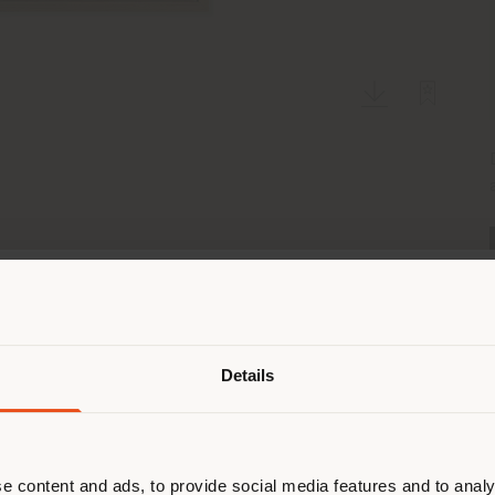
Land der Versendung
Details
browsen in einem anderen Land als 
ort. Wir empfehlen Ihnen, sich rich
entieren, um Einkäufe tätigen zu kön
(
us
)
e content and ads, to provide social media features and to analy