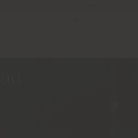
ocator
Service und Werkzeuge
B2B E-Shop
eau