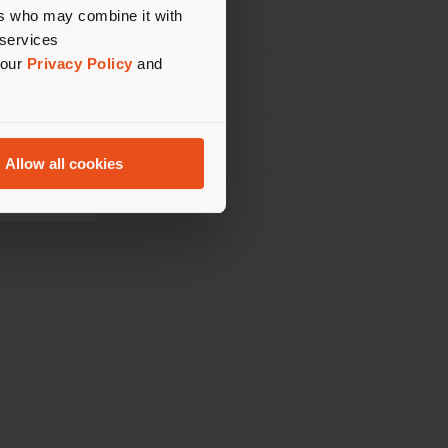
ers who may combine it with
LIEFERUNG
 services
 our
Privacy Policy
and
RÜCKGABE
VERSAND
Allow all cookies
TEILEN