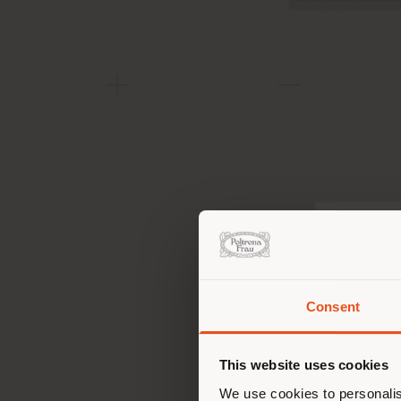
Consent
Sie 
Stand
ori
This website uses cookies
We use cookies to personalis