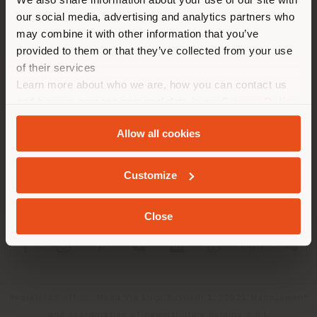
empfehlen Ihnen, sich richtig
our social media, advertising and analytics partners who
zu orientieren, um Einkäufe
may combine it with other information that you’ve
tätigen zu können. (
us
)
provided to them or that they’ve collected from your use
of their services
Learn more about who we are, how you can contact us
UNTERNEHMEN
AUFENTHALT IN DEM GEWÄHLTEN LAND
and how we process personal data in our
Privacy Policy
PRODUKTLINIEN
and
Cookie Policy
.
Allow all cookies
INFO & DIENSTLEISTUNGEN
GEOLOKALISIERT
Customize
RECHTLICHES
Close
SOCIAL
Registered office: Meda Via Luigi Busnelli 1, 20821 Management
and coordination of Haworth Italy Holding S.R.L