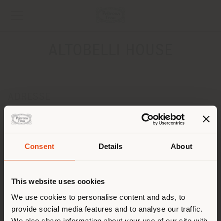
ALTOBELLI HOUSE
ADRESSE
VIA FABIO FILZI 14/B
LANCIANO 66034
Anweisungen bekommen
Consent
Details
About
Land der Versendung
KONTAKTE
Telefon 087244441
This website uses cookies
[email protected]
Sie browsen in einem anderen
We use cookies to personalise content and ads, to
EINEN TERMIN ANFRAGEN
provide social media features and to analyse our traffic.
Land als Ihrem Standort. Wir
We also share information about your use of our site with