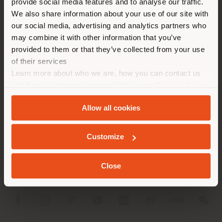
provide social media features and to analyse our traffic.
Land als Ihrem Standort. Wir
EINEN TERMIN ANFRAGEN
We also share information about your use of our site with
empfehlen Ihnen, sich richtig
our social media, advertising and analytics partners who
zu orientieren, um Einkäufe
may combine it with other information that you’ve
tätigen zu können. (
us
)
provided to them or that they’ve collected from your use
of their services
Learn more about who we are, how you can contact us
AUFENTHALT IN DEM GEWÄHLTEN LAND
and how we process personal data in our
Privacy Policy
UNTERNEHMEN
and
Cookie Policy
.
Allow all cookies
PRODUKTLINIEN
GEOLOKALISIERT
INFO & DIENSTLEISTUNGEN
Customize
RECHTLICHES
Close
SOCIAL