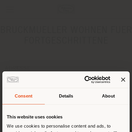
BRUCKMUELLER WOHNEN FUER
FORTGESCHRITTENE
ADRESSE
TRAUNGASSE 8-10
WELS 4600
Anweisungen bekommen
Consent
Details
About
Land der Versendung
KONTAKTE
This website uses cookies
Telefon +43724247695 DW12
Fax +43724247695 DW13
Sie browsen in einem anderen
We use cookies to personalise content and ads, to
[email protected]