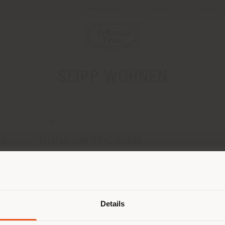
Newsletter
Kontakt
Store L
SEIPP WOHNEN
KONTAKTE
36
Telefon +49 7741 60900
Fax +49 7741 609039
[email protected]
Land der Versendung
EINEN TERMIN ANFRAGEN
Details
browsen in einem anderen Land als 