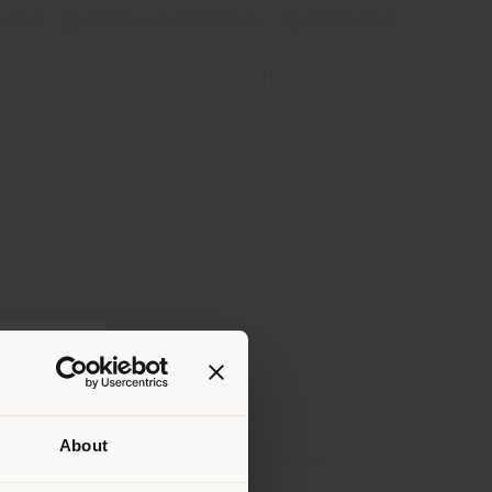
ocator
Service und Werkzeuge
B2B E-Shop
About
Ihrem