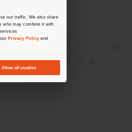
tig zu
nen.
se our traffic. We also share
ers who may combine it with
 services
ES
SOCIAL
 our
Privacy Policy
and
tlinie für Verbraucher
linie für
Allow all cookies
2B)
e
gungen
konditionen
 Passport
tserklärung