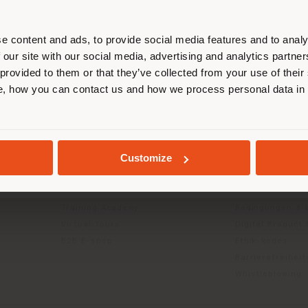
ort. Wir empfehlen Ihnen, sich rich
entieren, um Einkäufe tätigen zu kön
(
us
)
e content and ads, to provide social media features and to analy
 our site with our social media, advertising and analytics partn
 provided to them or that they’ve collected from your use of their
INFO & DIENSTLEISTUNGEN
RECHTLICH
, how you can contact us and how we process personal data in
AUFENTHALT IN DEM GEWÄHLTEN LAND
Kontakt us
Datenschutzrich
g
FAQ
(B2C)
Händlersuche
Datenschutzricht
GEOLOKALISIERT
Customize
Geschützter Bereich
Unternehmen (B
Kataloge
Cookie-Richtlini
Press Kit
Nutzungsbedin
Training Academy
Bedingungen & 
Virtual Tours
Digital Product
B2B E-shop
Ethik-kodes
Barrierefreihei
Whistleblowing