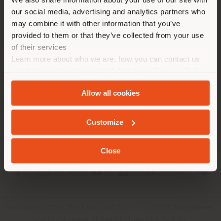
empfehlen Ihnen, sich richtig
our social media, advertising and analytics partners who
zu orientieren, um Einkäufe
may combine it with other information that you’ve
tätigen zu können. (
us
)
provided to them or that they’ve collected from your use
of their services
Learn more about who we are, how you can contact us
UNTERNEHMEN
AUFENTHALT IN DEM GEWÄHLTEN LAND
and how we process personal data in our
Privacy Policy
PRODUKTLINIEN
and
Cookie Policy
.
Allow all cookies
INFO & DIENSTLEISTUNGEN
GEOLOKALISIERT
Customize
RECHTLICHES
Close
SOCIAL
Registered office: Meda Via Luigi Busnelli 1, 20821 Management
and coordination of Haworth Italy Holding S.R.L