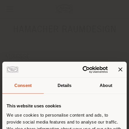
HAMACHER RAUMDESIGN
ADRESSE
HOCHSTRASSE 69
HEINSBERG 52525
Anweisungen bekommen
Consent
Details
About
Land der Versendung
KONTAKTE
Telefon +4924529891633
This website uses cookies
[email protected]
Sie browsen in einem anderen
We use cookies to personalise content and ads, to
EINEN TERMIN ANFRAGEN
provide social media features and to analyse our traffic.
Land als Ihrem Standort. Wir
We also share information about your use of our site with