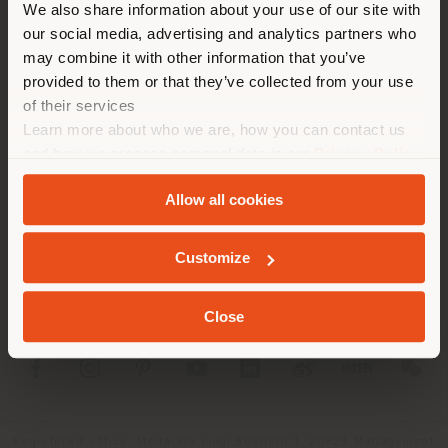
We also share information about your use of our site with
empfehlen Ihnen, sich richtig
our social media, advertising and analytics partners who
zu orientieren, um Einkäufe
may combine it with other information that you’ve
tätigen zu können. (
us
)
provided to them or that they’ve collected from your use
of their services
Learn more about who we are, how you can contact us
UNTERNEHMEN
AUFENTHALT IN DEM GEWÄHLTEN LAND
and how we process personal data in our
Privacy Policy
and
Cookie Policy
.
PRODUKTLINIEN
Allow all cookies
INFO & DIENSTLEISTUNGEN
GEOLOKALISIERT
Customize
RECHTLICHES
Close
SOCIAL
Registered office: Meda Via Luigi Busnelli 1, 20821 Management