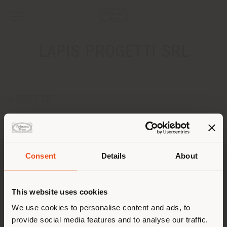
LAPIS PROGETTI SRL
ADRESSE
VIA STAZIONE 10
CREMA 26013
Anweisungen bekommen
Consent
Details
About
KONTAKTE
Land der Versendung
Telefon 037387943
This website uses cookies
Fax 0373259447
[email protected]
Sie browsen in einem anderen
We use cookies to personalise content and ads, to
EINEN TERMIN ANFRAGEN
provide social media features and to analyse our traffic.
Land als Ihrem Standort. Wir