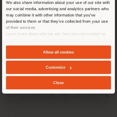
We also share information about your use of our site with
empfehlen Ihnen, sich richtig
our social media, advertising and analytics partners who
zu orientieren, um Einkäufe
may combine it with other information that you’ve
tätigen zu können. (
us
)
provided to them or that they’ve collected from your use
of their services
Learn more about who we are, how you can contact us
UNTERNEHMEN
AUFENTHALT IN DEM GEWÄHLTEN LAND
and how we process personal data in our
Privacy Policy
and
Cookie Policy
.
PRODUKTLINIEN
Allow all cookies
INFO & DIENSTLEISTUNGEN
GEOLOKALISIERT
Customize
RECHTLICHES
Close
SOCIAL
Registered office: Meda Via Luigi Busnelli 1, 20821 Management