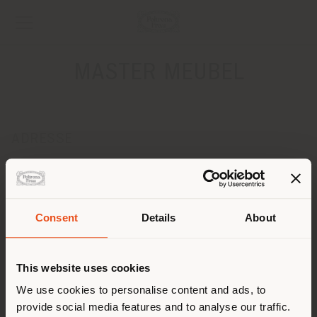
MASTER MEUBEL
ADRESSE
STEENWEG OP DIENST, 111
TURNHOUT 2300
Anweisungen bekommen
Consent
Details
About
KONTAKTE
Land der Versendung
Telefon +32 014 416 113
This website uses cookies
Fax +32 14421447
[email protected]
Sie browsen in einem anderen
We use cookies to personalise content and ads, to
EINEN TERMIN ANFRAGEN
provide social media features and to analyse our traffic.
Land als Ihrem Standort. Wir