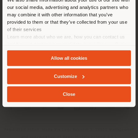
empfehlen Ihnen, sich richtig
our social media, advertising and analytics partners who
zu orientieren, um Einkäufe
may combine it with other information that you’ve
tätigen zu können. (
us
)
provided to them or that they’ve collected from your use
of their services
Learn more about who we are, how you can contact us
UNTERNEHMEN
AUFENTHALT IN DEM GEWÄHLTEN LAND
and how we process personal data in our
Privacy Policy
PRODUKTLINIEN
and
Cookie Policy
.
Allow all cookies
INFO & DIENSTLEISTUNGEN
GEOLOKALISIERT
Customize
RECHTLICHES
Close
SOCIAL
Registered office: Meda Via Luigi Busnelli 1, 20821 Management
and coordination of Haworth Italy Holding S.R.L