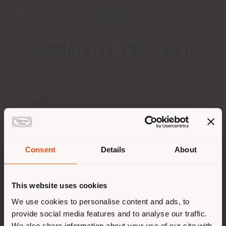
PIGNATELLI 1930 s.r.l.
ADRESSE
Via Dante Alighieri, 16
FOGGIA 71121
Anweisungen bekommen
Consent
Details
About
Land der Versendung
KONTAKTE
Telefon +39 0881771367
This website uses cookies
[email protected]
Sie browsen in einem anderen
We use cookies to personalise content and ads, to
EINEN TERMIN ANFRAGEN
provide social media features and to analyse our traffic.
Land als Ihrem Standort. Wir
We also share information about your use of our site with