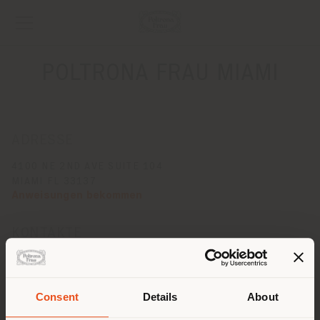
POLTRONA FRAU MIAMI
ADRESSE
4100 NE 2ND AVE SUITE 104
MIAMI FL 33137
Anweisungen bekommen
KONTAKTE
Telefon +1 305 356 7600
Fax +1 305 507 1919
[email protected]
Consent
Details
About
EINEN TERMIN ANFRAGEN
Land der Versendung