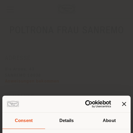
POLTRONA FRAU SANREMO
ADRESSE
Via Armea, 43
SANREMO 18038
Anweisungen bekommen
KONTAKTE
Telefon +39 0184 1968029
[email protected]
EINEN TERMIN ANFRAGEN
Consent
Details
About
Land der Versendung