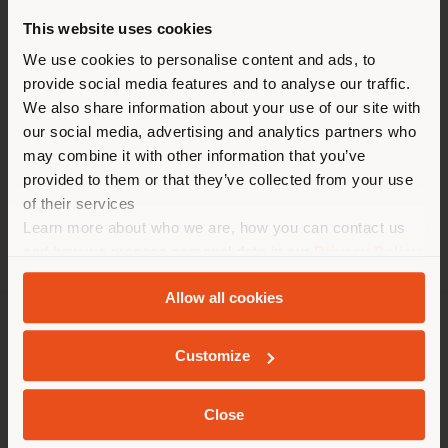
ZEITEN
This website uses cookies
Montag 10:00 - 19:00
Sie browsen in einem anderen
We use cookies to personalise content and ads, to
Dienstag 10:00 - 19:00
provide social media features and to analyse our traffic.
Mittwoch 10:00 - 19:00
Land als Ihrem Standort. Wir
Donnerstag 10:00 - 19:00
We also share information about your use of our site with
empfehlen Ihnen, sich richtig
Freitag 10:00 - 19:00
our social media, advertising and analytics partners who
zu orientieren, um Einkäufe
Samstag 10:00 - 19:00
may combine it with other information that you’ve
Sonntag 10:00 - 19:00
tätigen zu können. (
us
)
provided to them or that they’ve collected from your use
of their services
Learn more about who we are, how you can contact us
AUFENTHALT IN DEM GEWÄHLTEN LAND
and how we process personal data in our
Privacy Policy
and
Cookie Policy
.
Allow all cookies
GEOLOKALISIERT
UNTERNEHMEN
Customize
PRODUKTLINIEN
Close
INFO & DIENSTLEISTUNGEN