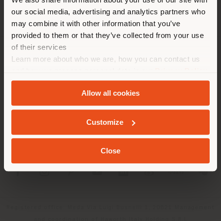
empfehlen Ihnen, sich richtig
our social media, advertising and analytics partners who
zu orientieren, um Einkäufe
may combine it with other information that you’ve
tätigen zu können. (
us
)
provided to them or that they’ve collected from your use
of their services
Learn more about who we are, how you can contact us
UNTERNEHMEN
AUFENTHALT IN DEM GEWÄHLTEN LAND
and how we process personal data in our
Privacy Policy
PRODUKTLINIEN
and
Cookie Policy
.
Allow all cookies
INFO & DIENSTLEISTUNGEN
GEOLOKALISIERT
Customize
RECHTLICHES
Close
SOCIAL
Registered office: Meda Via Luigi Busnelli 1, 20821 Management
and coordination of Haworth Italy Holding S.R.L