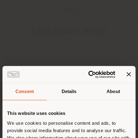
SATARIANO HOME
ADRESSE
122 Valley Road
Birchircara BKR 9024
Anweisungen bekommen
Consent
Details
About
Land der Versendung
KONTAKTE
Telefon +356 2149 2149
This website uses cookies
[email protected]
Sie browsen in einem anderen
We use cookies to personalise content and ads, to
EINEN TERMIN ANFRAGEN
provide social media features and to analyse our traffic.
Land als Ihrem Standort. Wir
We also share information about your use of our site with