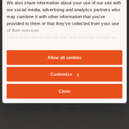
We also share information about your use of our site with
empfehlen Ihnen, sich richtig
our social media, advertising and analytics partners who
zu orientieren, um Einkäufe
may combine it with other information that you’ve
tätigen zu können. (
us
)
provided to them or that they’ve collected from your use
of their services
Learn more about who we are, how you can contact us
UNTERNEHMEN
AUFENTHALT IN DEM GEWÄHLTEN LAND
and how we process personal data in our
Privacy Policy
and
Cookie Policy
.
PRODUKTLINIEN
Allow all cookies
INFO & DIENSTLEISTUNGEN
GEOLOKALISIERT
Customize
RECHTLICHES
Close
SOCIAL
Registered office: Meda Via Luigi Busnelli 1, 20821 Management