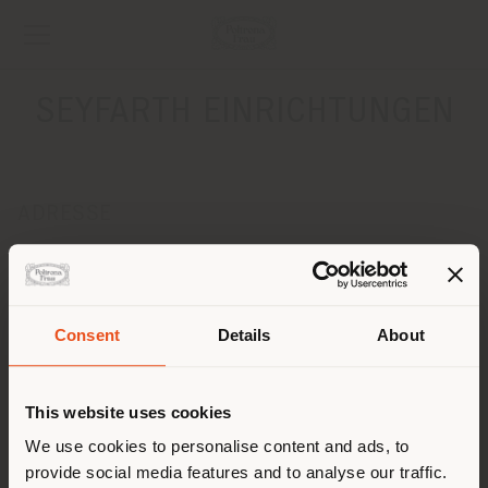
SEYFARTH EINRICHTUNGEN
ADRESSE
AUGUSTAANLAGE 21-23
MANNHEIM 68165
Anweisungen bekommen
Consent
Details
About
KONTAKTE
Land der Versendung
Telefon +49 621 4609755
This website uses cookies
Fax +49 621 4609757
[email protected]
Sie browsen in einem anderen
We use cookies to personalise content and ads, to
EINEN TERMIN ANFRAGEN
provide social media features and to analyse our traffic.
Land als Ihrem Standort. Wir