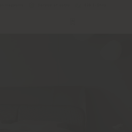
ion magasins
Service et outils
B2B E-Shop