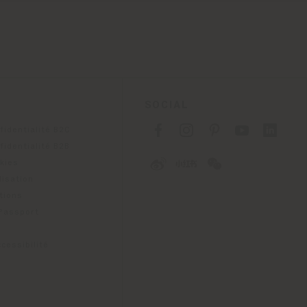
SOCIAL
fidentialité B2C
fidentialité B2B
okies
lisation
tions
 Passport
cessibilité