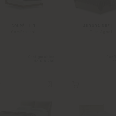
COUPÈ | LIT
AURORA DUE | 
GamFratesi
Tito Agnoli
Configurables
Conf
de
€ 8.280
d