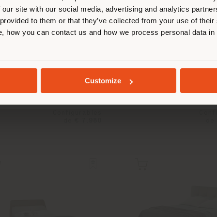
 our site with our social media, advertising and analytics partn
 provided to them or that they’ve collected from your use of their
, how you can contact us and how we process personal data in
SÉJOUR DANS LE PAYS CHOISI
LIELOW | LIT
ARCHIBALD | LIT AVE
Faye Toogood
Jean-Marie Mas
GEOLOCALISÉ
Customize
Configurables
Conf
de
€ 7.980
de