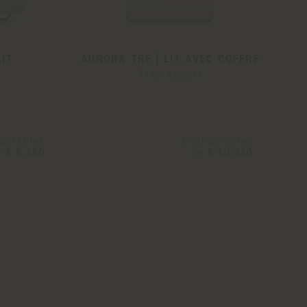
LIT
AURORA TRE | LIT AVEC COFFRE
Tito Agnoli
igurables
Configurables
e
€ 6.180
de
€ 10.320