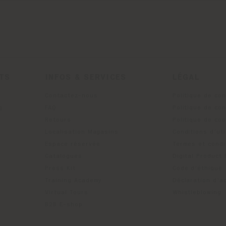
ITS
INFOS & SERVICES
LÉGAL
Contactez-nous
Politique de con
g
FAQ
Politique de con
Retours
Politique de co
Localisation Magasins
Conditions d'uti
Espace réservée
Termes et condi
Catalogues
Digital Product
Press Kit
Code d'éthique
Training Academy
Déclaration d'ac
Virtual Tours
Whistleblowing
B2B E-shop