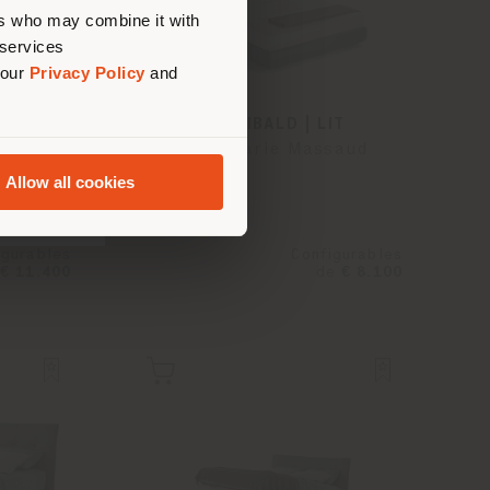
ers who may combine it with
 services
 our
Privacy Policy
and
C COFFRE
ARCHIBALD | LIT
saud
Jean-Marie Massaud
Allow all cookies
igurables
Configurables
€ 11.400
de
€ 8.100