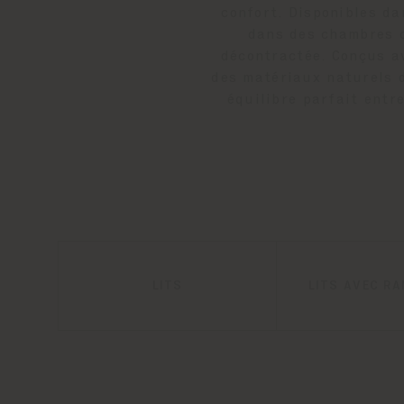
confort. Disponibles da
dans des chambres c
décontractée. Conçus av
des matériaux naturels d
équilibre parfait entr
LITS
LITS AVEC R