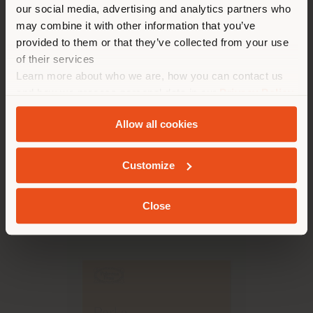
recommandons de vous
our social media, advertising and analytics partners who
localiser correctement afin de
may combine it with other information that you’ve
pouvoir effectuer des achats.
provided to them or that they’ve collected from your use
(
us
)
of their services
Learn more about who we are, how you can contact us
and how we process personal data in our
Privacy Policy
2025
SÉJOUR DANS LE PAYS CHOISI
and
Cookie Policy
.
Allow all cookies
DEZZA 60TH ANNIVERSARY LIMITED EDITION
BROCHURE
Customize
GEOLOCALISÉ
Close