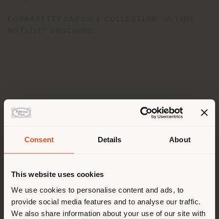
2025
FORNASETTI CAPSULE COLLECTION "ULTIME
NOTIZIE" BROCHURE
Pays de livraison
Consent
Details
About
This website uses cookies
Vous naviguez dans un autre
pays que celui où vous vous
We use cookies to personalise content and ads, to
provide social media features and to analyse our traffic.
trouvez. Nous vous
We also share information about your use of our site with