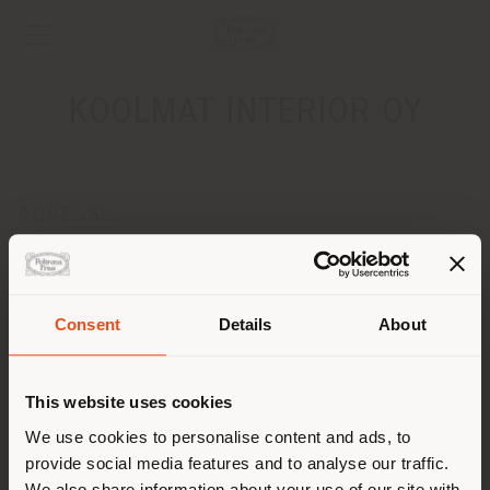
KOOLMAT INTERIOR OY
ADRESSE
PERAMIEHENKATU 12
HELSINKI 00150
Obtenir des directions
Pays de livraison
Consent
Details
About
CONTACTS
Téléphone +358 106665170
This website uses cookies
Vous naviguez dans un autre
[email protected]
pays que celui où vous vous
We use cookies to personalise content and ads, to
DEMANDER UN RENDEZ-VOUS
provide social media features and to analyse our traffic.
trouvez. Nous vous
We also share information about your use of our site with