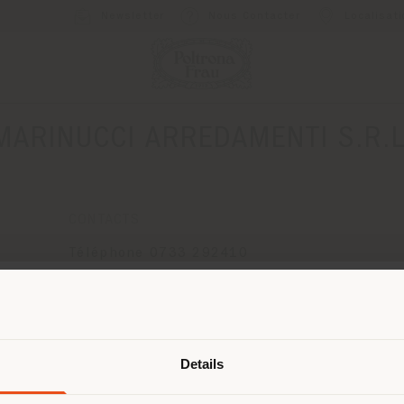
Newsletter
Nous Contacter
Localisat
MARINUCCI ARREDAMENTI S.R.L
CONTACTS
Téléphone 0733 292410
[email protected]
DEMANDER UN RENDEZ-VOUS
Pays de livraison
Details
naviguez dans un autre pays que ce
 vous trouvez. Nous vous recomma