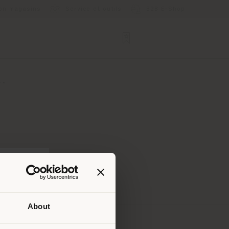
ion magasins
Service et outils
B2B E-Shop
.
About
lui où
ndons