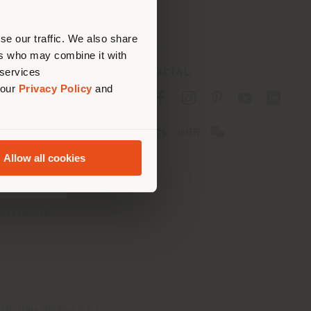
ouvoir
se our traffic. We also share
ers who may combine it with
 services
SOCIAL
 our
Privacy Policy
and
fidentialité B2C
fidentialité B2B
okies
lisation
Allow all cookies
tions
 Passport
cessibilité
th Italy Holding S.R.L