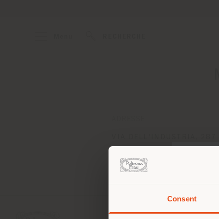
Menu
RECHERCHE
ADRESSE
VIA DELL'INDUSTRIA, 287
CORRIDONIA 62014
Obtenir des directions
Consent
Vous 
vous