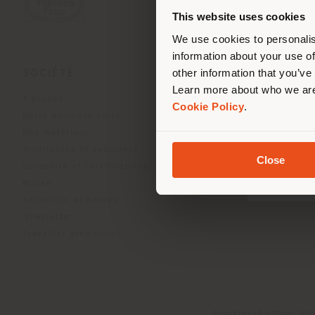
de vo
This website uses cookies
We use cookies to personalis
information about your use of
other information that you’ve
SOCIÉTÉ
LIGNES DE PRODU
Learn more about who we are
À propos
Indoor Living
Cookie Policy
.
Notre Business Units
Outdoor Boundless Livin
Nos matériaux
Accessoires Beautilities
Architectes et designers
Work-Lab
Close
Durabilité et Certifications
Musée
Actualités et médias
Newsletter
Travailler avec nous
Registered office: Me