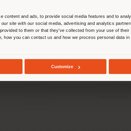
us localiser correctement afin de p
effectuer des achats. (
us
)
e content and ads, to provide social media features and to analy
 our site with our social media, advertising and analytics partn
 provided to them or that they’ve collected from your use of their
ITS
INFOS & SERVICES
LÉGAL
, how you can contact us and how we process personal data in
SÉJOUR DANS LE PAYS CHOISI
Contactez-nous
Politique de con
g
FAQ
Politique de con
Retours
Politique de co
Localisation Magasins
Conditions d'uti
GEOLOCALISÉ
Customize
Espace réservée
Termes et condi
Catalogues
Digital Product
Press Kit
Code d'éthique
Training Academy
Déclaration d'ac
Virtual Tours
Whistleblowing
B2B E-shop
da Via Luigi Busnelli 1, 20821 Management and coordination of Hawor