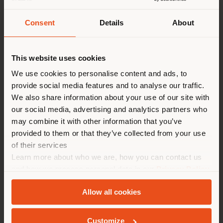
Consent
Details
About
Land der Versendung
This website uses cookies
Sie browsen in einem anderen
We use cookies to personalise content and ads, to
provide social media features and to analyse our traffic.
Land als Ihrem Standort. Wir
We also share information about your use of our site with
empfehlen Ihnen, sich richtig
our social media, advertising and analytics partners who
TRAVELLER'S COLLECTION | TROLLEY
zu orientieren, um Einkäufe
may combine it with other information that you’ve
Poltrona Frau Style & Design Centre
tätigen zu können. (
us
)
provided to them or that they’ve collected from your use
of their services
Learn more about who we are, how you can contact us
AUFENTHALT IN DEM GEWÄHLTEN LAND
and how we process personal data in our
Privacy Policy
Konfigurierbare
von
€ 1.521
and
Cookie Policy
.
Allow all cookies
GEOLOKALISIERT
Customize