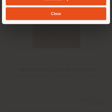
Close
TRAVELLER'S COLLECTION | POCHETTE
Ludovica Serafini + Roberto Palomba
Konfigurierbare
von
€ 234