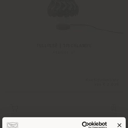
TULLISSÈ | TISCHLAMPE
Atelier oï
Konfigurierbare
von
€ 2.036