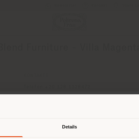
Newsletter
Kontakt
Store L
Blend Furniture - Villa Magent
KONTAKTE
Telefon +20 128 1328472
[email protected]
EINEN TERMIN ANFRAGEN
Land der Versendung
Details
browsen in einem anderen Land als 