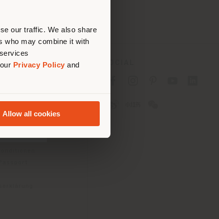
tig zu
nen.
se our traffic. We also share
ers who may combine it with
 services
ES
SOCIAL
 our
Privacy Policy
and
tlinie für Verbraucher
linie für
Allow all cookies
2B)
e
gungen
konditionen
 Passport
tserklärung