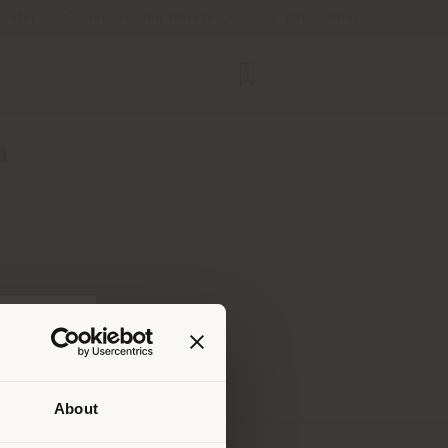
ocator
Service und Werkzeuge
B2B E-Shop
a
About
Ihrem