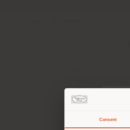
Menu
SUCHEN
ADRESSE
25 Ramses st. , El Korba,
Heliopolis
Cairo
Anweisungen bekommen
Consent
Sie 