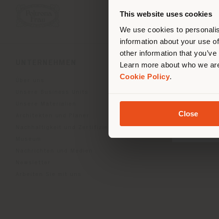
Stand
ori
This website uses cookies
We use cookies to personalis
information about your use of
other information that you’ve
UNTERNEHMEN
PRODUKTLINIEN
Learn more about who we are
Cookie Policy
.
Über uns
Indoor Living
Unsere Business Units
Outdoor Boundless Livin
Unsere Materialien
Accessoires Beautilities
Close
Architekten und Planer
Work-Lab
Nachhaltigkeit und Zertifizierungen
Museum
Nachrichten und Medien
Newsletter
Arbeiten Sie mit uns