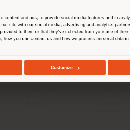
ort. Wir empfehlen Ihnen, sich rich
entieren, um Einkäufe tätigen zu kön
(
us
)
e content and ads, to provide social media features and to analy
 our site with our social media, advertising and analytics partn
 provided to them or that they’ve collected from your use of their
INFO & DIENSTLEISTUNGEN
RECHTLICH
, how you can contact us and how we process personal data in
AUFENTHALT IN DEM GEWÄHLTEN LAND
Kontakt us
Datenschutzrich
g
FAQ
(B2C)
Händlersuche
Datenschutzricht
GEOLOKALISIERT
Customize
Geschützter Bereich
Unternehmen (B
Kataloge
Cookie-Richtlini
Press Kit
Nutzungsbedin
Training Academy
Bedingungen & 
Virtual Tours
Digital Product
B2B E-shop
Ethik-kodes
Barrierefreihei
Whistleblowing