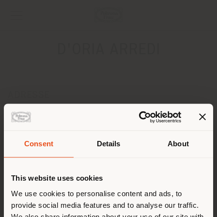
D'ORIA ARREDI
ADRESSE
Via Domenico Morea, 8
Alberobello 70011
Anweisungen bekommen
Consent
Details
About
Land der Versendung
KONTAKTE
Telefon +39 080.432 52 46
This website uses cookies
[email protected]
Sie browsen in einem anderen
We use cookies to personalise content and ads, to
EINEN TERMIN ANFRAGEN
provide social media features and to analyse our traffic.
Land als Ihrem Standort. Wir
We also share information about your use of our site with