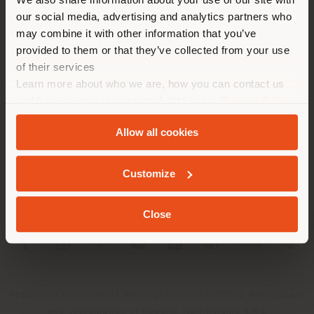
empfehlen Ihnen, sich richtig
our social media, advertising and analytics partners who
zu orientieren, um Einkäufe
may combine it with other information that you’ve
tätigen zu können. (
us
)
provided to them or that they’ve collected from your use
of their services
Learn more about who we are, how you can contact us
UNTERNEHMEN
AUFENTHALT IN DEM GEWÄHLTEN LAND
and how we process personal data in our
Privacy Policy
PRODUKTLINIEN
and
Cookie Policy
.
Allow all cookies
INFO & DIENSTLEISTUNGEN
GEOLOKALISIERT
Customize
RECHTLICHES
Close
SOCIAL
Registered office: Meda Via Luigi Busnelli 1, 20821 Management
and coordination of Haworth Italy Holding S.R.L