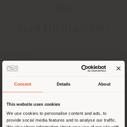
FLOW LTD (FLADI EHF)
ADRESSE
SKEIFAN 8
REYKJAVIK 108
Anweisungen bekommen
Consent
Details
About
Land der Versendung
KONTAKTE
Telefon 003545880640
This website uses cookies
[email protected]
Sie browsen in einem anderen
We use cookies to personalise content and ads, to
EINEN TERMIN ANFRAGEN
provide social media features and to analyse our traffic.
Land als Ihrem Standort. Wir
We also share information about your use of our site with