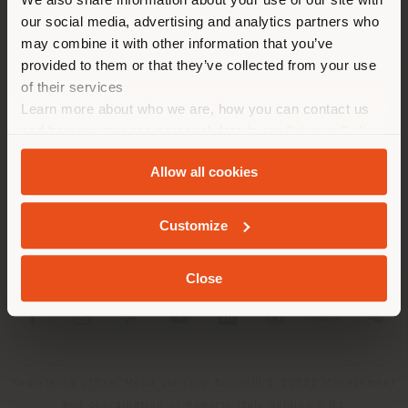
empfehlen Ihnen, sich richtig
our social media, advertising and analytics partners who
zu orientieren, um Einkäufe
may combine it with other information that you’ve
tätigen zu können. (
us
)
provided to them or that they’ve collected from your use
of their services
Learn more about who we are, how you can contact us
UNTERNEHMEN
AUFENTHALT IN DEM GEWÄHLTEN LAND
and how we process personal data in our
Privacy Policy
PRODUKTLINIEN
and
Cookie Policy
.
Allow all cookies
INFO & DIENSTLEISTUNGEN
GEOLOKALISIERT
Customize
RECHTLICHES
Close
SOCIAL
Registered office: Meda Via Luigi Busnelli 1, 20821 Management
and coordination of Haworth Italy Holding S.R.L