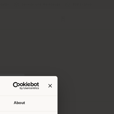
ocator
Service und Werkzeuge
B2B E-Shop
About
Ihrem
tig zu