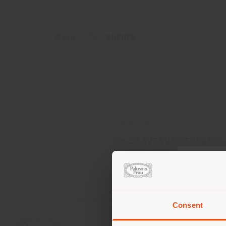
Menu
SUCHEN
ADRESSE
16,18 AVENUE GEORGE V
PARIS 75008
Anweisungen bekommen
Consent
Sie 
Stand