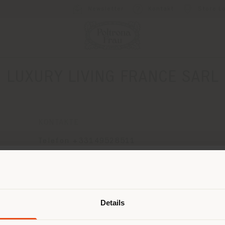
Newsletter
Kontakt
Store L
LUXURY LIVING FRANCE SARL
KONTAKTE
Telefon +33149528511
[email protected]
EINEN TERMIN ANFRAGEN
Land der Versendung
Details
browsen in einem anderen Land als 
ort. Wir empfehlen Ihnen, sich rich