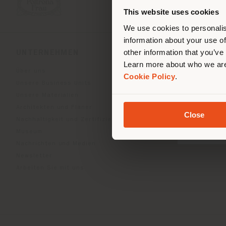
ori
This website uses cookies
We use cookies to personalis
information about your use of
other information that you’ve
UNTERNEHMEN
PRODUKTLINIEN
Learn more about who we are
Über uns
Indoor Living
Cookie Policy
.
Unsere Business Units
Outdoor Boundless Livin
Unsere Materialien
Accessoires Beautilities
Architekten und Planer
Work-Lab
Close
Nachhaltigkeit und Zertifizierungen
Museum
Nachrichten und Medien
Newsletter
Arbeiten Sie mit uns