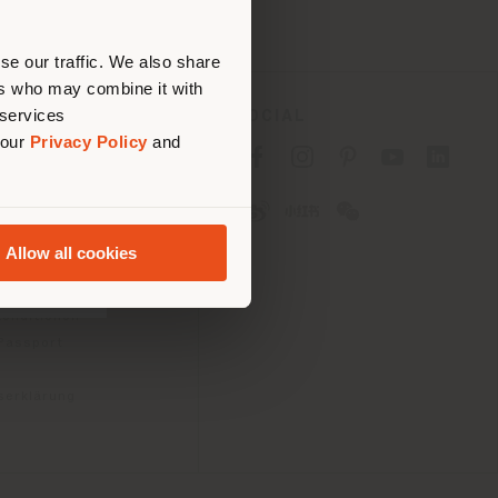
nen.
se our traffic. We also share
ers who may combine it with
 services
ES
SOCIAL
 our
Privacy Policy
and
tlinie für Verbraucher
linie für
2B)
Allow all cookies
e
gungen
konditionen
 Passport
tserklärung