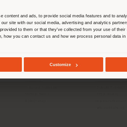
entieren, um Einkäufe tätigen zu kön
(
us
)
e content and ads, to provide social media features and to analy
 our site with our social media, advertising and analytics partn
 provided to them or that they’ve collected from your use of their
INFO & DIENSTLEISTUNGEN
RECHTLICH
, how you can contact us and how we process personal data in
AUFENTHALT IN DEM GEWÄHLTEN LAND
Kontakt us
Datenschutzrich
g
FAQ
(B2C)
Rücksendungen
Datenschutzricht
Händlersuche
Unternehmen (B
GEOLOKALISIERT
Customize
Geschützter Bereich
Cookie-Richtlini
Kataloge
Nutzungsbedin
Press Kit
Bedingungen & 
Training Academy
Digital Product
Virtual Tours
Ethik-kodes
B2B E-shop
Barrierefreihei
Whistleblowing