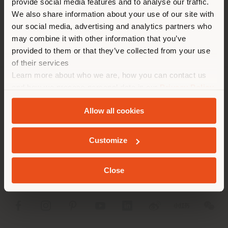
provide social media features and to analyse our traffic.
Land als Ihrem Standort. Wir
EINEN TERMIN ANFRAGEN
We also share information about your use of our site with
empfehlen Ihnen, sich richtig
our social media, advertising and analytics partners who
zu orientieren, um Einkäufe
may combine it with other information that you’ve
tätigen zu können. (
us
)
provided to them or that they’ve collected from your use
of their services
Learn more about who we are, how you can contact us
AUFENTHALT IN DEM GEWÄHLTEN LAND
and how we process personal data in our
Privacy Policy
UNTERNEHMEN
and
Cookie Policy
.
Allow all cookies
PRODUKTLINIEN
GEOLOKALISIERT
INFO & DIENSTLEISTUNGEN
Customize
RECHTLICHES
Close
SOCIAL