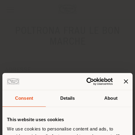
POLTRONA FRAU LE BON
MARCHE
ADRESSE
24 Rue de Sevres
Paris 75007
Anweisungen bekommen
Consent
Details
About
Land der Versendung
KONTAKTE
This website uses cookies
Telefon +33 01 44 39 61 71
Fax -
Sie browsen in einem anderen
We use cookies to personalise content and ads, to
[email protected]