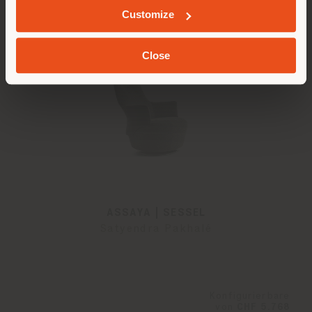
Customize
Close
ASSAYA | SESSEL
Satyendra Pakhalé
Konfigurierbare
von
CHF 5.768