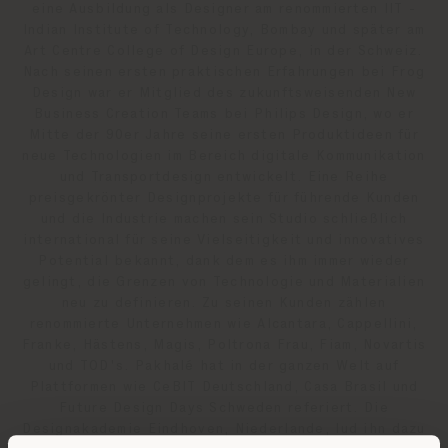
eine Ausbildung als Designer am renommierten IIT -
Indian Institute of Technology, Bombay und später am
Art Centre College of Design Europe, in der Schweiz.
Nach seinen ersten praktischen Erfahrungen bei Frog
Design war er Mitglied des zukunftsweisenden New
Business Creation Teams bei Philips Design, wo er
Mitte der 90er Jahre seine ersten Produktideen für
neue Technologien im Bereich digitale Kommunikation
und Transportdesign entwickelt. Eine Reihe
preisgekrönter Designprojekte für führende Kunden
und die Industrie machen sein Studio schließlich
international für seine Vielseitigkeit und innovatives
Potential bekannt, dank dem es ihm immer wieder
gelingt, die Grenzen von Technologie und Materialien
neu zu definieren. Zu seinen Kunden zählen
renommierte Unternehmen wie Alcantara, Cappellini,
Franke, Hästens, Magis, Poltrona Frau, Fiam, Novartis
und TOD's. Pakhalé hat in der ganzen Welt auf
Plattformen wie CeBIT Deutschland, Casa Brasil und
Future Design Days Schweden referiert. Die
Designakademie Eindhoven, Niederlande, lud ihn dazu