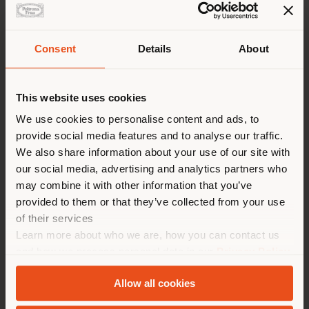
ein, als Leiter das ‚Masters Programme in Humanitarian
Design and Sustainable Living’ zu entwickeln und die
Art Direktion zu übernehmen (2006-2010). Pakhalés
unermüdliche Neugier in Bezug auf Materialien und
Consent
Details
About
Technologien, sowie die kulturelle Vielschichtigkeit
Land der Versendung
seiner Arbeiten führt darüber hinaus zu mehreren
Limited Editions für die ammann//gallery in Köln
This website uses cookies
(Deutschland). Seine Werke finden sich in den
Beständen angesehener Museen auf der ganzen Welt,
Sie browsen in einem anderen
We use cookies to personalise content and ads, to
wie etwa dem Victoria and Albert Museum London, dem
provide social media features and to analyse our traffic.
Land als Ihrem Standort. Wir
Stedelijk Museum Amsterdam, dem Montreal Museum of
We also share information about your use of our site with
empfehlen Ihnen, sich richtig
Fine Arts und dem Centre Pompidou in Paris.
our social media, advertising and analytics partners who
www.satyendra-pakhale.com
zu orientieren, um Einkäufe
may combine it with other information that you’ve
tätigen zu können. (
us
)
provided to them or that they’ve collected from your use
Ähnliche Produkte
of their services
Learn more about who we are, how you can contact us
AUFENTHALT IN DEM GEWÄHLTEN LAND
and how we process personal data in our
Privacy Policy
and
Cookie Policy
.
2
Ergebnisse
Allow all cookies
GEOLOKALISIERT