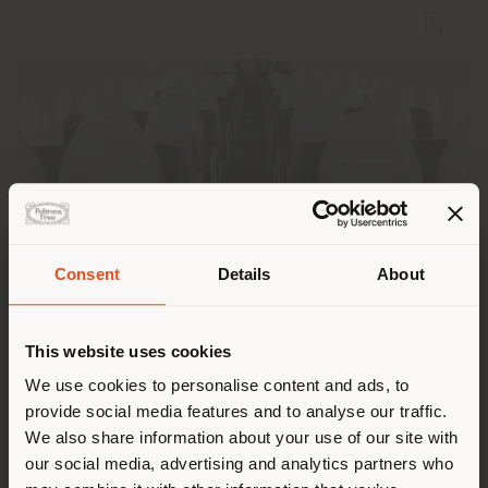
Consent
Details
About
Land der Versendung
BEOND AIRLINES
This website uses cookies
Sie browsen in einem anderen
We use cookies to personalise content and ads, to
provide social media features and to analyse our traffic.
Land als Ihrem Standort. Wir
We also share information about your use of our site with
empfehlen Ihnen, sich richtig
our social media, advertising and analytics partners who
zu orientieren, um Einkäufe