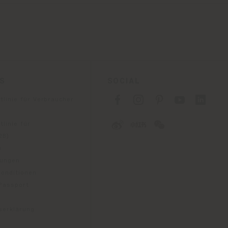
ES
SOCIAL
tlinie für Verbraucher
linie für
2B)
e
gungen
konditionen
 Passport
tserklärung