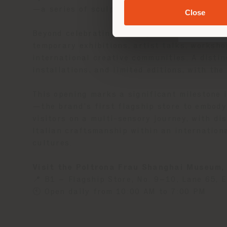
—a series of sculptural objects that expres
Close
Beyond celebrating heritage, the
Poltrona 
temporary exhibitions, artist talks, worksh
international creative communities. A distin
installations, and limited editions, with th
This opening marks a significant milestone 
—the brand’s first flagship store to embody
visitors on a multi-sensory journey, with dis
Italian craftsmanship within an internation
cultures.
Visit the Poltrona Frau Shanghai Museum, 
📍 B1 – Flagship Store, No. 9–10, Lane 65, 
🕙 Open daily from 10:00 AM to 7:00 PM