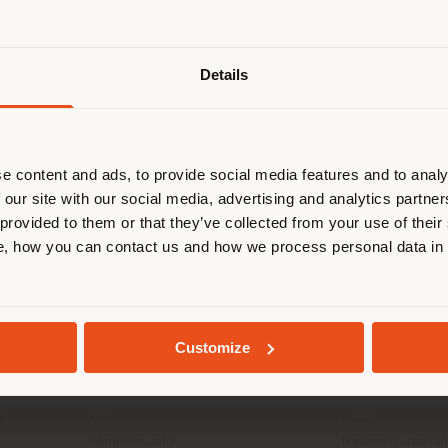
Details
browsen in einem anderen Land als 
ort. Wir empfehlen Ihnen, sich rich
entieren, um Einkäufe tätigen zu kön
(
us
)
e content and ads, to provide social media features and to analy
 our site with our social media, advertising and analytics partn
 provided to them or that they’ve collected from your use of their
, how you can contact us and how we process personal data in
AUFENTHALT IN DEM GEWÄHLTEN LAND
GEOLOKALISIERT
Customize
INFO & DIENSTLEISTUNGEN
RECHTLICH
Kontakt us
Datenschutzrich
g
FAQ
(B2C)
Händlersuche
Datenschutzricht