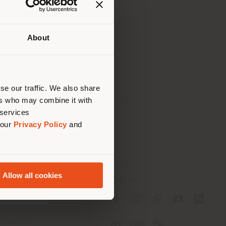
About
Ihrem
tig zu
nen.
se our traffic. We also share
ers who may combine it with
 services
 our
Privacy Policy
and
Allow all cookies
ES
SOCIAL
tlinie für Verbraucher
linie für