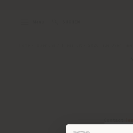
Menu
SUCHEN
Home
Über uns
Press Kit
2026 True Over Time
Contact
[e