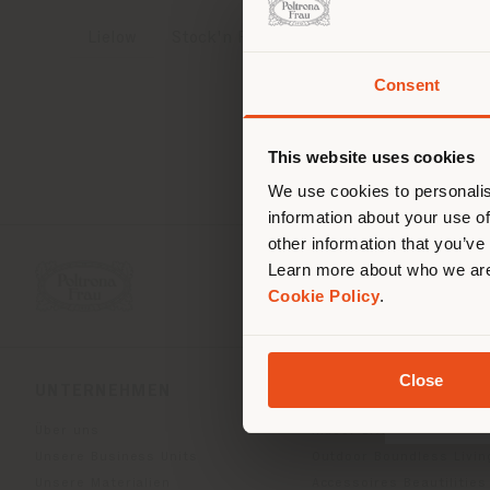
Lielow
Stock'n Roll
Consent
Sie 
Stand
ori
This website uses cookies
We use cookies to personalis
information about your use of
other information that you’ve
Learn more about who we are
Cookie Policy
.
Close
UNTERNEHMEN
PRODUKTLINIEN
Über uns
Indoor Living
Unsere Business Units
Outdoor Boundless Livin
Unsere Materialien
Accessoires Beautilities