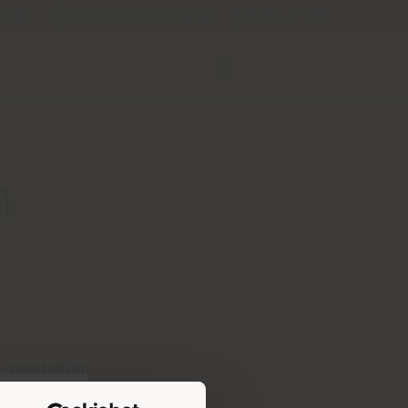
ocator
Service und Werkzeuge
B2B E-Shop
n
-resolution