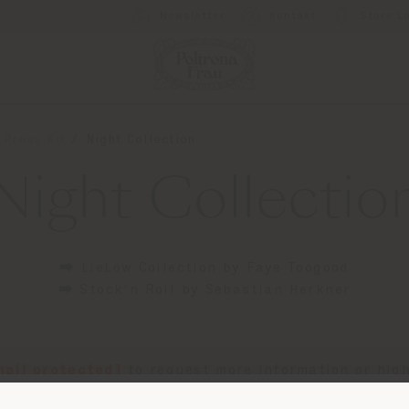
Newsletter
Kontakt
Store L
 Press Kit
Night Collection
Night Collectio
⮕ LieLow Collection by Faye Toogood
⮕ Stock'n Roll by Sebastian Herkner
mail protected]
to request more information or high
images.
Land der Versendung