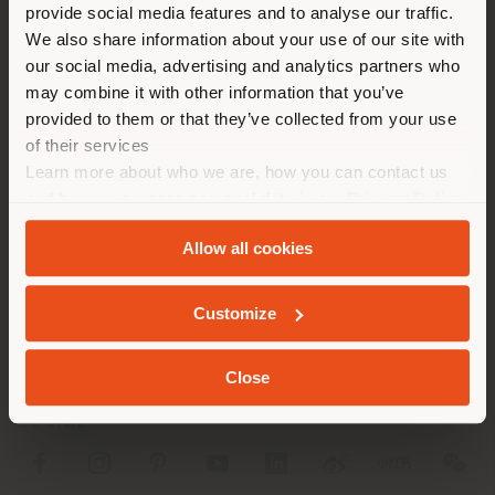
[email protected]
provide social media features and to analyse our traffic.
Land als Ihrem Standort. Wir
EINEN TERMIN ANFRAGEN
We also share information about your use of our site with
empfehlen Ihnen, sich richtig
our social media, advertising and analytics partners who
zu orientieren, um Einkäufe
may combine it with other information that you’ve
tätigen zu können. (
us
)
provided to them or that they’ve collected from your use
of their services
Learn more about who we are, how you can contact us
AUFENTHALT IN DEM GEWÄHLTEN LAND
and how we process personal data in our
Privacy Policy
UNTERNEHMEN
and
Cookie Policy
.
Allow all cookies
PRODUKTLINIEN
GEOLOKALISIERT
INFO & DIENSTLEISTUNGEN
Customize
RECHTLICHES
Close
SOCIAL