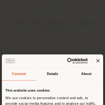
OLIVER VON ZEPELIN GMBH &
CO.KG
ADRESSE
KALLHARDSTRAŽƒE 30
PFORZHEIM 75173
Anweisungen bekommen
Consent
Details
About
Land der Versendung
KONTAKTE
This website uses cookies
Telefon 07231-25723
Sie browsen in einem anderen
We use cookies to personalise content and ads, to
[email protected]
EINEN TERMIN ANFRAGEN
provide social media features and to analyse our traffic.