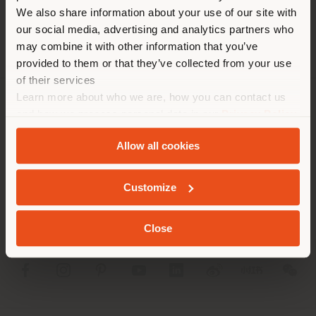
Land als Ihrem Standort. Wir
We also share information about your use of our site with
empfehlen Ihnen, sich richtig
our social media, advertising and analytics partners who
zu orientieren, um Einkäufe
may combine it with other information that you’ve
tätigen zu können. (
us
)
provided to them or that they’ve collected from your use
of their services
Learn more about who we are, how you can contact us
AUFENTHALT IN DEM GEWÄHLTEN LAND
UNTERNEHMEN
and how we process personal data in our
Privacy Policy
and
Cookie Policy
.
PRODUKTLINIEN
Allow all cookies
GEOLOKALISIERT
INFO & DIENSTLEISTUNGEN
Customize
RECHTLICHES
Close
SOCIAL