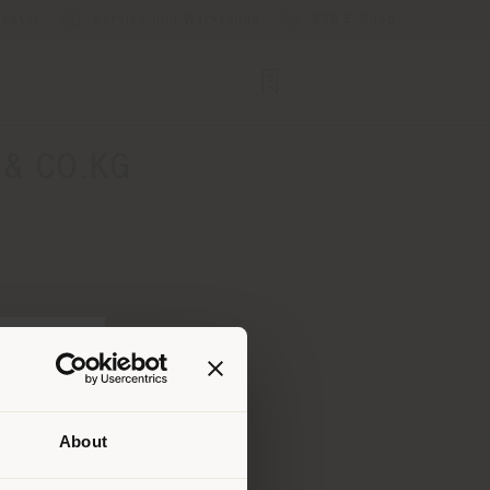
ocator
Service und Werkzeuge
B2B E-Shop
& CO.KG
About
Ihrem
tig zu