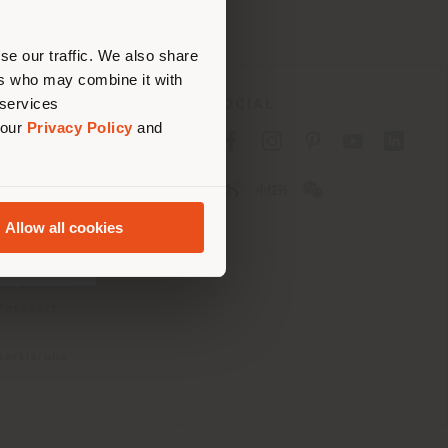
nen.
se our traffic. We also share
ers who may combine it with
 services
ES
SOCIAL
 our
Privacy Policy
and
tlinie für Verbraucher
linie für
2B)
Allow all cookies
e
gungen
konditionen
 Passport
tserklärung