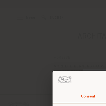
Menu
SUCHEN
ARCHIT
ADRESSE
VORDERE KERNENSTRASS
NAGOLD 72202
Anweisungen bekommen
Consent
Sie 
Stand