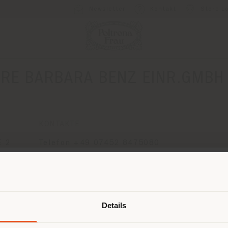
Newsletter
Kontakt
Store L
ARE BARBARA BENZ EINR.GMBH 
KONTAKTE
E 2
Telefon +49 07452 8475080
[email protected]
EINEN TERMIN ANFRAGEN
Land der Versendung
Details
browsen in einem anderen Land als 
ort. Wir empfehlen Ihnen, sich rich