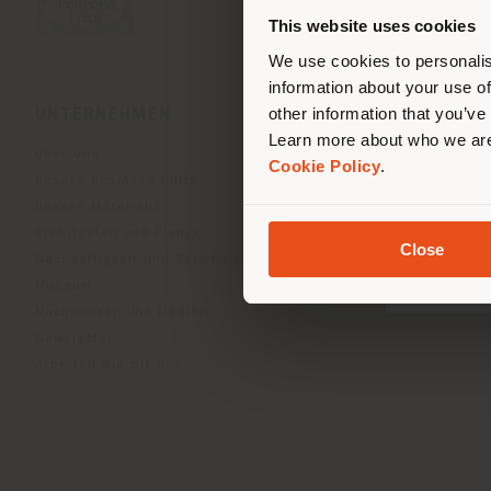
ori
This website uses cookies
We use cookies to personalis
information about your use of
other information that you’ve
UNTERNEHMEN
PRODUKTLINIEN
Learn more about who we are
Über uns
Indoor Living
Cookie Policy
.
Unsere Business Units
Outdoor Boundless Livin
Unsere Materialien
Accessoires Beautilities
Architekten und Planer
Work-Lab
Close
Nachhaltigkeit und Zertifizierungen
Museum
Nachrichten und Medien
Newsletter
Arbeiten Sie mit uns