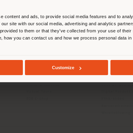
entieren, um Einkäufe tätigen zu kön
(
us
)
e content and ads, to provide social media features and to analy
 our site with our social media, advertising and analytics partn
 provided to them or that they’ve collected from your use of their
INFO & DIENSTLEISTUNGEN
RECHTLICH
, how you can contact us and how we process personal data in
AUFENTHALT IN DEM GEWÄHLTEN LAND
Kontakt us
Datenschutzrich
g
FAQ
(B2C)
Händlersuche
Datenschutzricht
Geschützter Bereich
Unternehmen (B
GEOLOKALISIERT
Customize
Kataloge
Cookie-Richtlini
Press Kit
Nutzungsbedin
Training Academy
Bedingungen & 
Virtual Tours
Digital Product
B2B E-shop
Ethik-kodes
Barrierefreihei
Whistleblowing