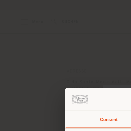
Menu
SUCHEN
ADRESSE
C.da Santa Maria delle M
VINCHIATURO 86019
Anweisungen bekommen
Consent
Sie 