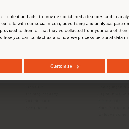
ort. Wir empfehlen Ihnen, sich rich
entieren, um Einkäufe tätigen zu kön
(
us
)
e content and ads, to provide social media features and to analy
 our site with our social media, advertising and analytics partn
 provided to them or that they’ve collected from your use of their
INFO & DIENSTLEISTUNGEN
RECHTLICH
, how you can contact us and how we process personal data in
AUFENTHALT IN DEM GEWÄHLTEN LAND
Kontakt us
Datenschutzrich
g
FAQ
(B2C)
Rücksendungen
Datenschutzricht
GEOLOKALISIERT
Customize
Händlersuche
Unternehmen (B
Geschützter Bereich
Cookie-Richtlini
Kataloge
Nutzungsbedin
Press Kit
Bedingungen & 
Training Academy
Digital Product
Virtual Tours
Ethik-kodes
B2B E-shop
Barrierefreihei
Whistleblowing