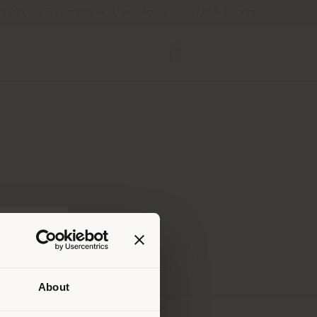
ocator
Service und Werkzeuge
B2B E-Shop
About
Ihrem