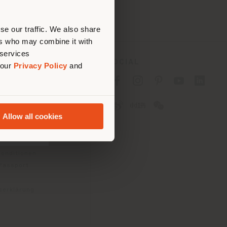
tig zu
nen.
se our traffic. We also share
ers who may combine it with
 services
ES
SOCIAL
 our
Privacy Policy
and
tlinie für Verbraucher
linie für
Allow all cookies
2B)
e
gungen
konditionen
 Passport
tserklärung