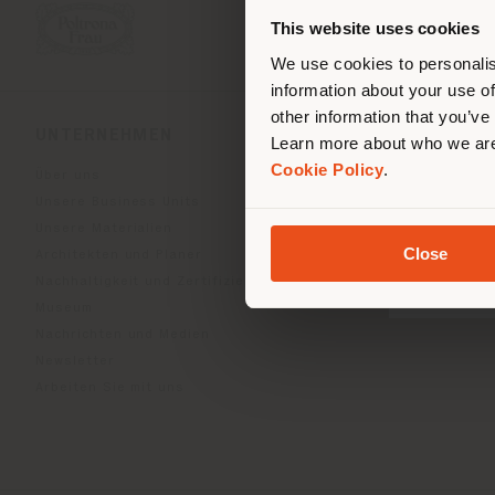
Stand
ori
This website uses cookies
We use cookies to personalis
information about your use of
other information that you’ve
UNTERNEHMEN
PRODUKTLINIEN
Learn more about who we are
Cookie Policy
.
Über uns
Indoor Living
Unsere Business Units
Outdoor Boundless Livin
Unsere Materialien
Accessoires Beautilities
Close
Architekten und Planer
Work-Lab
Nachhaltigkeit und Zertifizierungen
Museum
Nachrichten und Medien
Newsletter
Arbeiten Sie mit uns