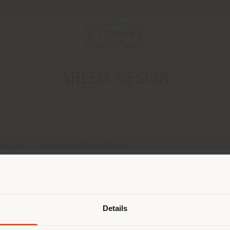
Newsletter
Kontakt
Store L
ARLEM DESIGN
KONTAKTE
acchie
Telefon 0874 340012
Fax 0874 340004
[email protected]
Land der Versendung
EINEN TERMIN ANFRAGEN
Details
browsen in einem anderen Land als 