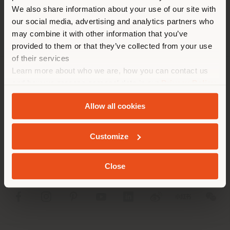
Land als Ihrem Standort. Wir
We also share information about your use of our site with
empfehlen Ihnen, sich richtig
our social media, advertising and analytics partners who
zu orientieren, um Einkäufe
may combine it with other information that you’ve
tätigen zu können. (
us
)
provided to them or that they’ve collected from your use
of their services
Learn more about who we are, how you can contact us
AUFENTHALT IN DEM GEWÄHLTEN LAND
UNTERNEHMEN
and how we process personal data in our
Privacy Policy
and
Cookie Policy
.
PRODUKTLINIEN
Allow all cookies
GEOLOKALISIERT
INFO & DIENSTLEISTUNGEN
Customize
RECHTLICHES
Close
SOCIAL