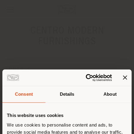
CENTRO MODERN
FURNISHINGS
ADRESSE
4727 MCPHERSON AVENUE
ST LOUIS 63108
Anweisungen bekommen
Consent
Details
About
Land der Versendung
KONTAKTE
This website uses cookies
Telefon +1 314 454 0111
Sie browsen in einem anderen
We use cookies to personalise content and ads, to
[email protected]
EINEN TERMIN ANFRAGEN
provide social media features and to analyse our traffic.