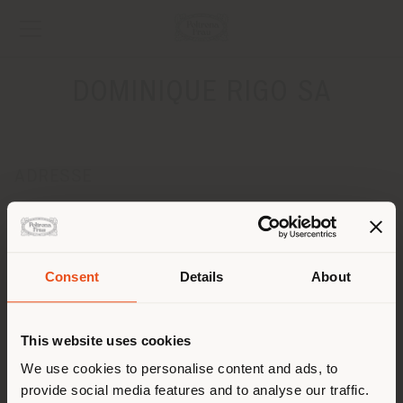
DOMINIQUE RIGO SA
ADRESSE
210, RUE DE STALLE
BRUXELLES 1180
Anweisungen bekommen
Consent
Details
About
KONTAKTE
Land der Versendung
Telefon +32 2 649 95 94
This website uses cookies
Fax +32 2 649 95 91
[email protected]
Sie browsen in einem anderen
We use cookies to personalise content and ads, to
EINEN TERMIN ANFRAGEN
provide social media features and to analyse our traffic.
Land als Ihrem Standort. Wir