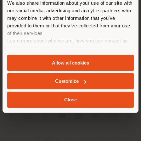
We also share information about your use of our site with
empfehlen Ihnen, sich richtig
our social media, advertising and analytics partners who
zu orientieren, um Einkäufe
may combine it with other information that you’ve
tätigen zu können. (
us
)
provided to them or that they’ve collected from your use
of their services
Learn more about who we are, how you can contact us
UNTERNEHMEN
AUFENTHALT IN DEM GEWÄHLTEN LAND
and how we process personal data in our
Privacy Policy
and
Cookie Policy
.
PRODUKTLINIEN
Allow all cookies
INFO & DIENSTLEISTUNGEN
GEOLOKALISIERT
Customize
RECHTLICHES
Close
SOCIAL
Registered office: Meda Via Luigi Busnelli 1, 20821 Management