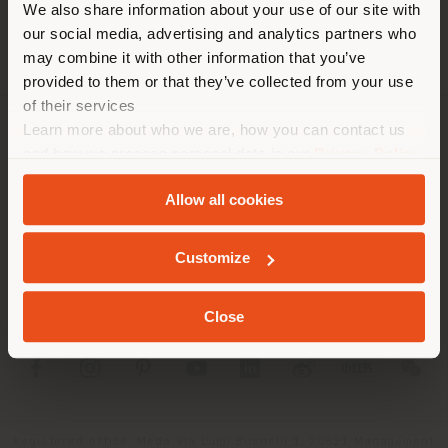
We also share information about your use of our site with
empfehlen Ihnen, sich richtig
our social media, advertising and analytics partners who
zu orientieren, um Einkäufe
may combine it with other information that you’ve
tätigen zu können. (
us
)
provided to them or that they’ve collected from your use
of their services
Learn more about who we are, how you can contact us
UNTERNEHMEN
AUFENTHALT IN DEM GEWÄHLTEN LAND
and how we process personal data in our
Privacy Policy
and
Cookie Policy
.
PRODUKTLINIEN
Allow all cookies
INFO & DIENSTLEISTUNGEN
GEOLOKALISIERT
Customize
RECHTLICHES
Close
SOCIAL
Registered office: Meda Via Luigi Busnelli 1, 20821 Management