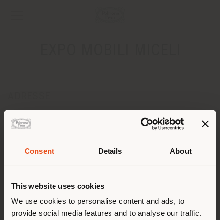
EXPO MOBILI MICELI
ADRESSE
Via Europa, 44/A
Campora S.G. - Amantea 87030
Anweisungen bekommen
Consent
Details
About
KONTAKTE
Land der Versendung
Telefon 0982/46386
This website uses cookies
Fax 0982/46853
[email protected]
Sie browsen in einem anderen
We use cookies to personalise content and ads, to
EINEN TERMIN ANFRAGEN
provide social media features and to analyse our traffic.
Land als Ihrem Standort. Wir